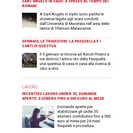
SANT’ANGELO IN VADO: A SPASSO AL TEMPO DEI
ROMANI
A Sant’Angelo in Vado sono partite le
iniziative legate agli scavi condotti
dall’Università di Macerata nell’area delle
terme di Tifernum Mataurense
GENNAIO, LE TRADIZIONI: LA PASQUELLA E I
CANTI DI QUESTUA
Il 5 gennaio si rinnova ad Ascoli Piceno e
nei dintorni l'antico rito della Pasquella:
una questua di casa in casa alla ricerca di
cibo e vino
LAVORO
INCENTIVO LAVORO UNDER 35, DOMANDE
APERTE: ESONERO FINO A 500 EURO AL MESE
Domande aperte per
stabilizzare gli under 35:
esonero contributivo fino a 500
euro al mese per 24 mesi.
Requisiti e procedura.