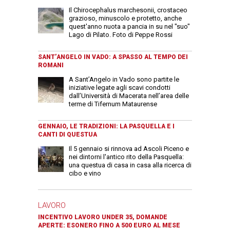
Il Chirocephalus marchesonii, crostaceo
grazioso, minuscolo e protetto, anche
quest'anno nuota a pancia in su nel "suo"
Lago di Pilato. Foto di Peppe Rossi
SANT’ANGELO IN VADO: A SPASSO AL TEMPO DEI
ROMANI
A Sant’Angelo in Vado sono partite le
iniziative legate agli scavi condotti
dall’Università di Macerata nell’area delle
terme di Tifernum Mataurense
GENNAIO, LE TRADIZIONI: LA PASQUELLA E I
CANTI DI QUESTUA
Il 5 gennaio si rinnova ad Ascoli Piceno e
nei dintorni l'antico rito della Pasquella:
una questua di casa in casa alla ricerca di
cibo e vino
LAVORO
INCENTIVO LAVORO UNDER 35, DOMANDE
APERTE: ESONERO FINO A 500 EURO AL MESE