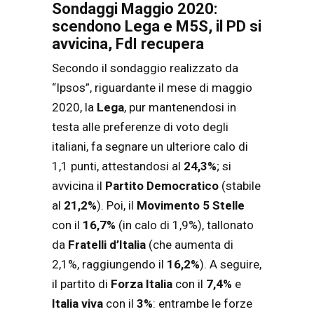
Sondaggi Maggio 2020:
scendono Lega e M5S, il PD si
avvicina, FdI recupera
Secondo il sondaggio realizzato da
“Ipsos”, riguardante il mese di maggio
2020, la
Lega
, pur mantenendosi in
testa alle preferenze di voto degli
italiani, fa segnare un ulteriore calo di
1,1 punti, attestandosi al
24,3%
; si
avvicina il
Partito Democratico
(stabile
al
21,2%
). Poi, il
Movimento 5 Stelle
con il
16,7%
(in calo di 1,9%), tallonato
da
Fratelli d’Italia
(che aumenta di
2,1%, raggiungendo il
16,2%
). A seguire,
il partito di
Forza Italia
con il
7,4%
e
Italia viva
con il
3%
: entrambe le forze