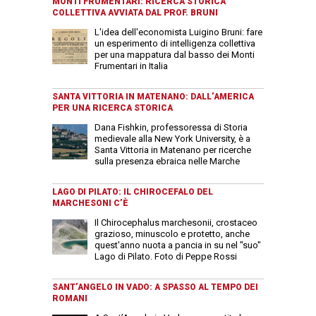
MONTI FRUMENTARI: RICERCA STORICA
COLLETTIVA AVVIATA DAL PROF. BRUNI
L'idea dell'economista Luigino Bruni: fare
un esperimento di intelligenza collettiva
per una mappatura dal basso dei Monti
Frumentari in Italia
SANTA VITTORIA IN MATENANO: DALL’AMERICA
PER UNA RICERCA STORICA
Dana Fishkin, professoressa di Storia
medievale alla New York University, è a
Santa Vittoria in Matenano per ricerche
sulla presenza ebraica nelle Marche
LAGO DI PILATO: IL CHIROCEFALO DEL
MARCHESONI C’È
Il Chirocephalus marchesonii, crostaceo
grazioso, minuscolo e protetto, anche
quest'anno nuota a pancia in su nel "suo"
Lago di Pilato. Foto di Peppe Rossi
SANT’ANGELO IN VADO: A SPASSO AL TEMPO DEI
ROMANI