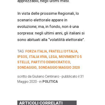
apprezzabili, negli ultimi mesi.
In vista delle prossime Regionali, lo
scenario elettorale appare in
evoluzione; ma, in fondo, non è una
sorpresa: negli ultimi anni, gli italiani si
sono abituati alla “volatilità elettorale”.
TAG:
FORZA ITALIA
FRATELLI D'ITALIA
,
,
IPSOS
ITALIA VIVA
LEGA
MOVIMENTO 5
,
,
,
STELLE
PARTITO DEMOCRATICO
,
,
SONDAGGIO
SONDAGGIO MAGGIO 2020
,
scritto da
Giuliano Centinaro
- pubblicato il
31
Maggio 2020
- in
POLITICA
ARTICOLI CORRELATI