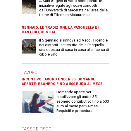
A Sant’Angelo in Vado sono partite le
iniziative legate agli scavi condotti
dall’Università di Macerata nell’area delle
terme di Tifernum Mataurense
GENNAIO, LE TRADIZIONI: LA PASQUELLA E I
CANTI DI QUESTUA
Il 5 gennaio si rinnova ad Ascoli Piceno e
nei dintorni l'antico rito della Pasquella:
una questua di casa in casa alla ricerca di
cibo e vino
LAVORO
INCENTIVO LAVORO UNDER 35, DOMANDE
APERTE: ESONERO FINO A 500 EURO AL MESE
Domande aperte per
stabilizzare gli under 35:
esonero contributivo fino a 500
euro al mese per 24 mesi.
Requisiti e procedura.
TASSE E FISCO