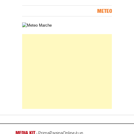
METEO
Carta meteorologica delle Marche
Banner Slice
MEDIA KIT
- PrimaPaginaOnline è un