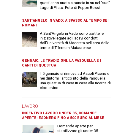
quest'anno nuota a pancia in su nel "suo"
Lago di Pilato. Foto di Peppe Rossi
SANT’ANGELO IN VADO: A SPASSO AL TEMPO DEI
ROMANI
A Sant’Angelo in Vado sono partite le
iniziative legate agli scavi condotti
dall’Università di Macerata nell’area delle
terme di Tifernum Mataurense
GENNAIO, LE TRADIZIONI: LA PASQUELLA E I
CANTI DI QUESTUA
Il 5 gennaio si rinnova ad Ascoli Piceno e
nei dintorni l'antico rito della Pasquella:
una questua di casa in casa alla ricerca di
cibo e vino
LAVORO
INCENTIVO LAVORO UNDER 35, DOMANDE
APERTE: ESONERO FINO A 500 EURO AL MESE
Domande aperte per
stabilizzare gli under 35: