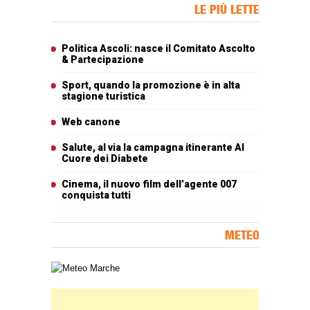
Banner Slice
LE PIÙ LETTE
Articoli più letti
Politica Ascoli: nasce il Comitato Ascolto
& Partecipazione
Sport, quando la promozione è in alta
stagione turistica
Web canone
Salute, al via la campagna itinerante Al
Cuore dei Diabete
Cinema, il nuovo film dell’agente 007
conquista tutti
METEO
Carta meteorologica delle Marche
Banner Slice