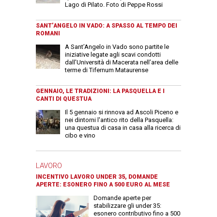
Lago di Pilato. Foto di Peppe Rossi
SANT’ANGELO IN VADO: A SPASSO AL TEMPO DEI
ROMANI
A Sant’Angelo in Vado sono partite le
iniziative legate agli scavi condotti
dall’Università di Macerata nell’area delle
terme di Tifernum Mataurense
GENNAIO, LE TRADIZIONI: LA PASQUELLA E I
CANTI DI QUESTUA
Il 5 gennaio si rinnova ad Ascoli Piceno e
nei dintorni l'antico rito della Pasquella:
una questua di casa in casa alla ricerca di
cibo e vino
LAVORO
INCENTIVO LAVORO UNDER 35, DOMANDE
APERTE: ESONERO FINO A 500 EURO AL MESE
Domande aperte per
stabilizzare gli under 35:
esonero contributivo fino a 500