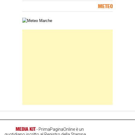
METEO
Carta meteorologica delle Marche
Banner Slice
MEDIA KIT
- PrimaPaginaOnline è un
quotidiano iscritto al Registro della Stampa