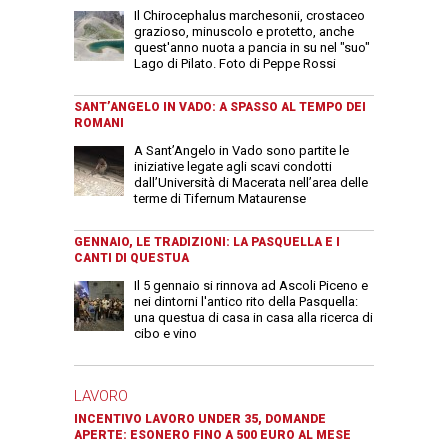
Il Chirocephalus marchesonii, crostaceo
grazioso, minuscolo e protetto, anche
quest'anno nuota a pancia in su nel "suo"
Lago di Pilato. Foto di Peppe Rossi
SANT’ANGELO IN VADO: A SPASSO AL TEMPO DEI
ROMANI
A Sant’Angelo in Vado sono partite le
iniziative legate agli scavi condotti
dall’Università di Macerata nell’area delle
terme di Tifernum Mataurense
GENNAIO, LE TRADIZIONI: LA PASQUELLA E I
CANTI DI QUESTUA
Il 5 gennaio si rinnova ad Ascoli Piceno e
nei dintorni l'antico rito della Pasquella:
una questua di casa in casa alla ricerca di
cibo e vino
LAVORO
INCENTIVO LAVORO UNDER 35, DOMANDE
APERTE: ESONERO FINO A 500 EURO AL MESE