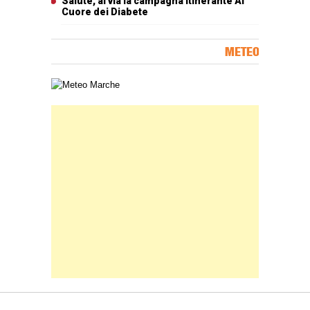
Salute, al via la campagna itinerante Al
Cuore dei Diabete
METEO
Carta meteorologica delle Marche
Banner Slice