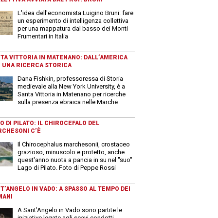
L'idea dell'economista Luigino Bruni: fare
un esperimento di intelligenza collettiva
per una mappatura dal basso dei Monti
Frumentari in Italia
TA VITTORIA IN MATENANO: DALL’AMERICA
 UNA RICERCA STORICA
Dana Fishkin, professoressa di Storia
medievale alla New York University, è a
Santa Vittoria in Matenano per ricerche
sulla presenza ebraica nelle Marche
O DI PILATO: IL CHIROCEFALO DEL
CHESONI C’È
Il Chirocephalus marchesonii, crostaceo
grazioso, minuscolo e protetto, anche
quest'anno nuota a pancia in su nel "suo"
Lago di Pilato. Foto di Peppe Rossi
T’ANGELO IN VADO: A SPASSO AL TEMPO DEI
MANI
A Sant’Angelo in Vado sono partite le
iniziative legate agli scavi condotti