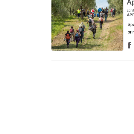
Ap
scri
AP
Spo
pri