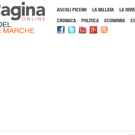
Menu Principale
ASCOLI PICENO
LA VALLATA
LA RIVI
Sei in:
PrimaPaginaOnline.it
Home
»
plastic free
CRONACA
POLITICA
ECONOMIA
C