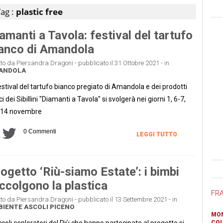
ag :
plastic free
amanti a Tavola: festival del tartufo
anco di Amandola
tto da Piersandra Dragoni - pubblicato il 31 Ottobre 2021 - in
ANDOLA
Festival del tartufo bianco pregiato di Amandola e dei prodotti
ici dei Sibillini "Diamanti a Tavola" si svolgerà nei giorni 1, 6-7,
-14 novembre
0 Commenti
LEGGI TUTTO
Ban
ogetto ‘Riù-siamo Estate’: i bimbi
ccolgono la plastica
FR
tto da Piersandra Dragoni - pubblicato il 13 Settembre 2021 - in
BIENTE
ASCOLI PICENO
MON
iccoli esploratori del Riù che hanno partecipato al progetto si
COL