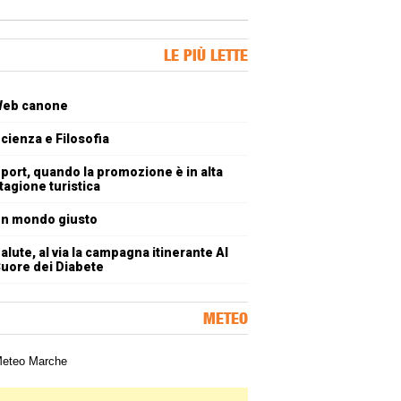
ner Slice
LE PIÙ LETTE
oli più letti
eb canone
cienza e Filosofia
port, quando la promozione è in alta
tagione turistica
n mondo giusto
alute, al via la campagna itinerante Al
uore dei Diabete
METEO
a meteorologica delle Marche
ner Slice