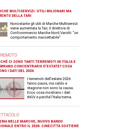
CHE MULTISERVIZI: UTILI MILIONARI MA
ENTO DELLA TARI
Nonostante gli utili di Marche Multiservizi
viene aumentata la Tari, il direttore di
Confcommercio Marche Nord Varotti: "un
comportamento inaccettabile"
RREMOTO
CHÉ CI SONO TANTI TERREMOTI IN ITALIA E
BRANO CONCENTRARSI D’ESTATE? COSA
ONO I DATI DEL 2026
I terremoti dell’estate 2026
fanno paura, ma caldo e
stagione non sono la causa.
Ecco cosa mostrano i dati
INGV e perché l’Italia trema.
ETTACOLO
EMA NELLE MARCHE, NUOVO BANDO
IONALE ENTRO IL 2026: CINECITTÀ SOSTIENE