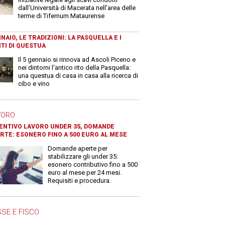
dall’Università di Macerata nell’area delle
terme di Tifernum Mataurense
NAIO, LE TRADIZIONI: LA PASQUELLA E I
TI DI QUESTUA
Il 5 gennaio si rinnova ad Ascoli Piceno e
nei dintorni l'antico rito della Pasquella:
una questua di casa in casa alla ricerca di
cibo e vino
VORO
ENTIVO LAVORO UNDER 35, DOMANDE
RTE: ESONERO FINO A 500 EURO AL MESE
Domande aperte per
stabilizzare gli under 35:
esonero contributivo fino a 500
euro al mese per 24 mesi.
Requisiti e procedura.
SE E FISCO