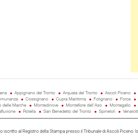
cena
Appignano del Tronto
Arquata del Tronto
Ascoli Piceno
munanza
Cossignano
Cupra Marittima
Folignano
Force
o delle Marche
Montedinove
Montefiore dell'Aso
Montegallo
fluvione
Rotella
San Benedetto del Tronto
Spinetoli
Venarot
iscritto al Registro della Stampa presso il Tribunale di Ascoli Piceno. I