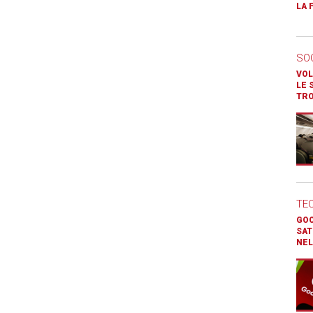
LA 
SO
VOL
LE 
TR
TE
GOO
SAT
NEL