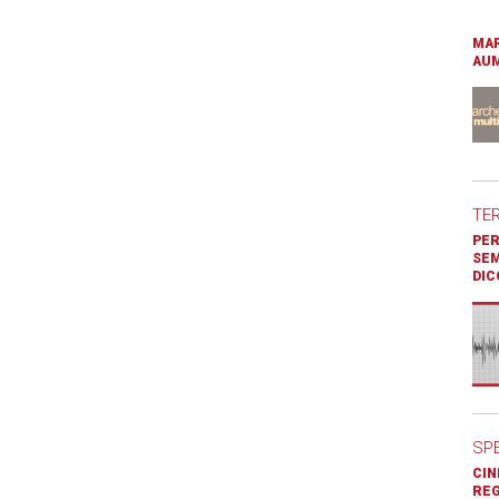
MAR
AUM
TE
PER
SEM
DIC
SP
CIN
REG