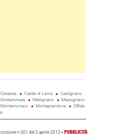
Carassai
Castel di Lama
Castignano
Grottammare
Maltignano
Massignano
Montemonaco
Monteprandone
Offida
ta
-
PUBBLICITÀ
scrizione n.501 del 3 aprile 2012