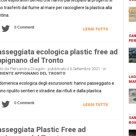
o trasferiti dal fiume al mare per raccogliere la plastica alla
tina.
0 Commenti
LEGGI TUTTO
SAN
PER
sseggiata ecologica plastic free ad
pignano del Tronto
tto da Piersandra Dragoni - pubblicato il 6 Settembre 2021 - in
BIENTE
APPIGNANO DEL TRONTO
LAG
MAR
domenica ecologica degli escursionisti: hanno passeggiato e
no ripulito sentieri e stradine dai rifiuti e dalla plastica
0 Commenti
LEGGI TUTTO
SAN
RO
sseggiata Plastic Free ad