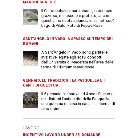
MARCHESONI C’È
Il Chirocephalus marchesonii, crostaceo
grazioso, minuscolo e protetto, anche
quest'anno nuota a pancia in su nel "suo"
Lago di Pilato. Foto di Peppe Rossi
SANT’ANGELO IN VADO: A SPASSO AL TEMPO DEI
ROMANI
A Sant’Angelo in Vado sono partite le
iniziative legate agli scavi condotti
dall’Università di Macerata nell’area delle
terme di Tifernum Mataurense
GENNAIO, LE TRADIZIONI: LA PASQUELLA E I
CANTI DI QUESTUA
Il 5 gennaio si rinnova ad Ascoli Piceno e
nei dintorni l'antico rito della Pasquella:
una questua di casa in casa alla ricerca di
cibo e vino
LAVORO
INCENTIVO LAVORO UNDER 35, DOMANDE