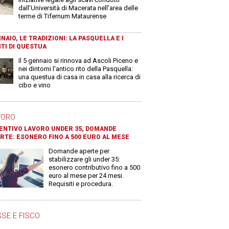
dall’Università di Macerata nell’area delle
terme di Tifernum Mataurense
NAIO, LE TRADIZIONI: LA PASQUELLA E I
TI DI QUESTUA
Il 5 gennaio si rinnova ad Ascoli Piceno e
nei dintorni l'antico rito della Pasquella:
una questua di casa in casa alla ricerca di
cibo e vino
VORO
ENTIVO LAVORO UNDER 35, DOMANDE
RTE: ESONERO FINO A 500 EURO AL MESE
Domande aperte per
stabilizzare gli under 35:
esonero contributivo fino a 500
euro al mese per 24 mesi.
Requisiti e procedura.
SE E FISCO