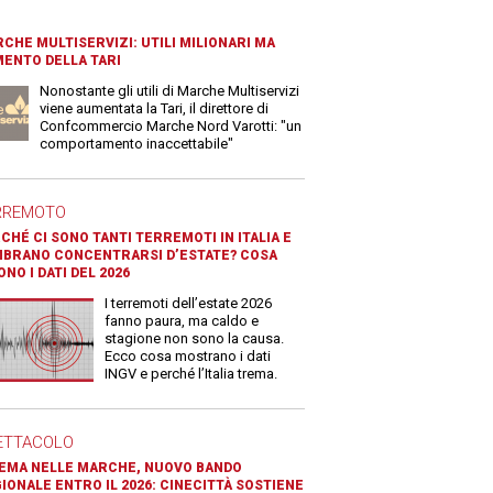
CHE MULTISERVIZI: UTILI MILIONARI MA
ENTO DELLA TARI
Nonostante gli utili di Marche Multiservizi
viene aumentata la Tari, il direttore di
Confcommercio Marche Nord Varotti: "un
comportamento inaccettabile"
RREMOTO
CHÉ CI SONO TANTI TERREMOTI IN ITALIA E
BRANO CONCENTRARSI D’ESTATE? COSA
ONO I DATI DEL 2026
I terremoti dell’estate 2026
fanno paura, ma caldo e
stagione non sono la causa.
Ecco cosa mostrano i dati
INGV e perché l’Italia trema.
ETTACOLO
EMA NELLE MARCHE, NUOVO BANDO
IONALE ENTRO IL 2026: CINECITTÀ SOSTIENE