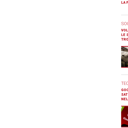
LA 
SO
VOL
LE 
TR
TE
GOO
SAT
NEL