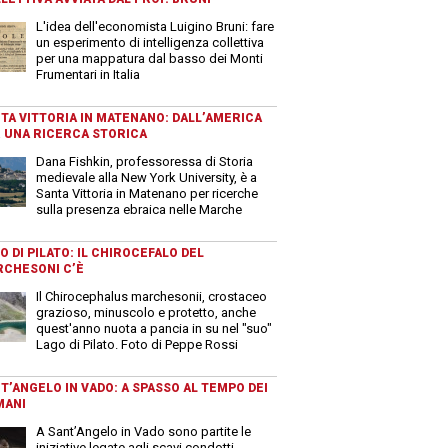
L'idea dell'economista Luigino Bruni: fare
un esperimento di intelligenza collettiva
per una mappatura dal basso dei Monti
Frumentari in Italia
TA VITTORIA IN MATENANO: DALL’AMERICA
 UNA RICERCA STORICA
Dana Fishkin, professoressa di Storia
medievale alla New York University, è a
Santa Vittoria in Matenano per ricerche
sulla presenza ebraica nelle Marche
O DI PILATO: IL CHIROCEFALO DEL
CHESONI C’È
Il Chirocephalus marchesonii, crostaceo
grazioso, minuscolo e protetto, anche
quest'anno nuota a pancia in su nel "suo"
Lago di Pilato. Foto di Peppe Rossi
T’ANGELO IN VADO: A SPASSO AL TEMPO DEI
MANI
A Sant’Angelo in Vado sono partite le
iniziative legate agli scavi condotti