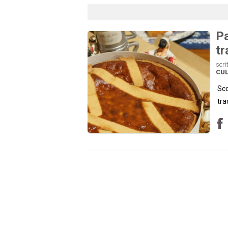
Pa
tr
scri
CU
Sco
tra