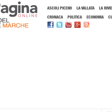
Menu Principale
ASCOLI PICENO
LA VALLATA
LA RIVI
Sei in:
PrimaPaginaOnline.it
Home
»
ricotta
CRONACA
POLITICA
ECONOMIA
C