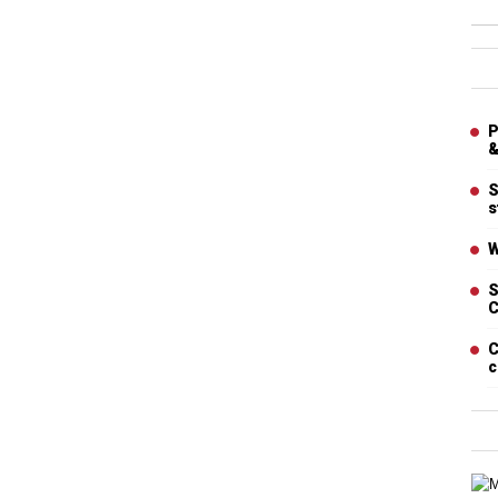
Ban
Artic
P
&
S
s
W
S
C
C
c
Cart