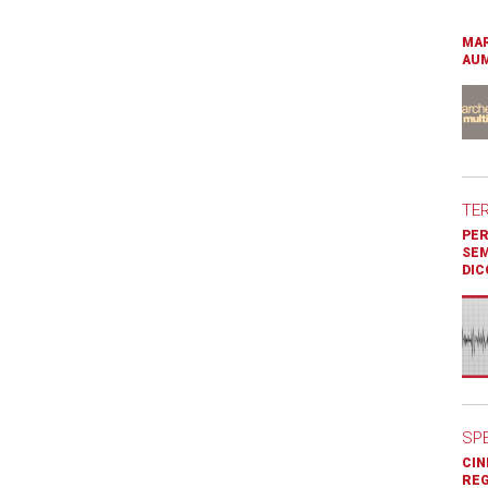
MAR
AUM
TE
PER
SEM
DIC
SP
CIN
REG