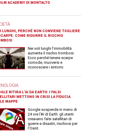
FILM ACADEMY DI MONTALTO
CIETÀ
I LUNGHI, PERCHÉ NON CONVIENE TOGLIERE
SCARPE: COME RIDURRE IL RISCHIO
OMBOSI
Nei voli lunghi l’immobilità
aumenta il rischio trombosi.
Ecco perché tenere scarpe
comode, muoversi e
riconoscere i sintomi.
CNOLOGIA
GLE RITIRA L’AI DA EARTH: I FALSI
ELLITARI METTONO IN CRISI LA FIDUCIA
LE MAPPE
Google sospende in meno di
24 ore l’AI di Earth: gli utenti
creavano falsi satellitari di
guerre e disastri, rischiosi per
l’Osint.