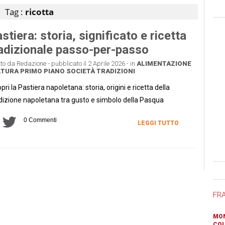
Tag :
ricotta
stiera: storia, significato e ricetta
adizionale passo-per-passo
tto da Redazione - pubblicato il 2 Aprile 2026 - in
ALIMENTAZIONE
LTURA
PRIMO PIANO
SOCIETÀ
TRADIZIONI
pri la Pastiera napoletana: storia, origini e ricetta della
dizione napoletana tra gusto e simbolo della Pasqua
0 Commenti
LEGGI TUTTO
Ban
FR
MON
COL