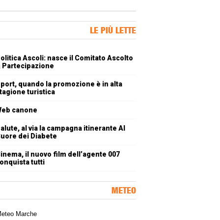
ner Slice
LE PIÙ LETTE
oli più letti
olitica Ascoli: nasce il Comitato Ascolto
 Partecipazione
port, quando la promozione è in alta
tagione turistica
eb canone
alute, al via la campagna itinerante Al
uore dei Diabete
inema, il nuovo film dell’agente 007
onquista tutti
METEO
a meteorologica delle Marche