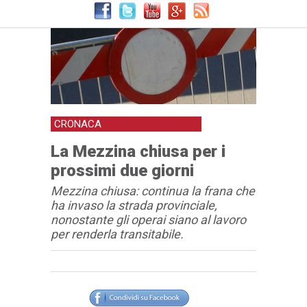
CRONACA
La Mezzina chiusa per i
prossimi due giorni
Mezzina chiusa: continua la frana che
ha invaso la strada provinciale,
nonostante gli operai siano al lavoro
per renderla transitabile.
Articolo
Testo articolo principale