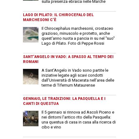
sulla presenza ebraica nelle Marche
LAGO DI PILATO: IL CHIROCEFALO DEL
MARCHESONI C’È
Il Chirocephalus marchesonii, crostaceo
grazioso, minuscolo e protetto, anche
quest'anno nuota a pancia in su nel "suo"
Lago di Pilato. Foto di Peppe Rossi
SANT’ANGELO IN VADO: A SPASSO AL TEMPO DEI
ROMANI
A Sant’Angelo in Vado sono partite le
iniziative legate agli scavi condotti
dall’Università di Macerata nell’area delle
terme di Tifernum Mataurense
GENNAIO, LE TRADIZIONI: LA PASQUELLA E I
CANTI DI QUESTUA
Il 5 gennaio si rinnova ad Ascoli Piceno e
nei dintorni l'antico rito della Pasquella:
una questua di casa in casa alla ricerca di
cibo e vino