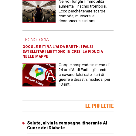
Nei voli lunghi l’immobilità
aumenta il rischio trombosi.
Ecco perché tenere scarpe
comode, muoversi e
riconoscere i sintomi.
TECNOLOGIA
GOOGLE RITIRA L’AI DA EARTH: I FALSI
SATELLITARI METTONO IN CRISI LA FIDUCIA
NELLE MAPPE
Google sospende in meno di
24 ore l’AI di Earth: gli utenti
creavano falsi satellitari di
guerre e disastri, rischiosi per
l’Osint.
Banner Slice
LE PIÙ LETTE
Articoli più letti
Salute, al via la campagna itinerante Al
Cuore dei Diabete