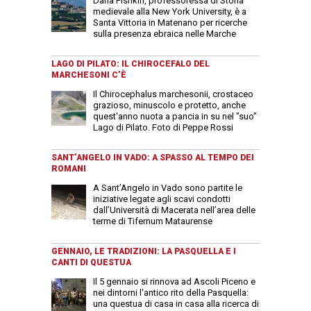
Dana Fishkin, professoressa di Storia
medievale alla New York University, è a
Santa Vittoria in Matenano per ricerche
sulla presenza ebraica nelle Marche
LAGO DI PILATO: IL CHIROCEFALO DEL
MARCHESONI C’È
Il Chirocephalus marchesonii, crostaceo
grazioso, minuscolo e protetto, anche
quest'anno nuota a pancia in su nel "suo"
Lago di Pilato. Foto di Peppe Rossi
SANT’ANGELO IN VADO: A SPASSO AL TEMPO DEI
ROMANI
A Sant’Angelo in Vado sono partite le
iniziative legate agli scavi condotti
dall’Università di Macerata nell’area delle
terme di Tifernum Mataurense
GENNAIO, LE TRADIZIONI: LA PASQUELLA E I
CANTI DI QUESTUA
Il 5 gennaio si rinnova ad Ascoli Piceno e
nei dintorni l'antico rito della Pasquella:
una questua di casa in casa alla ricerca di