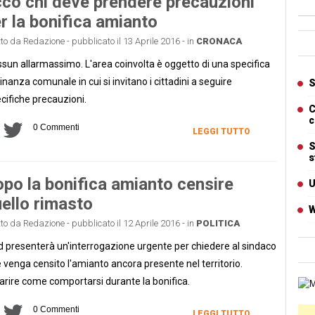
co chi deve prendere precauzioni
r la bonifica amianto
Ban
tto da Redazione - pubblicato il 13 Aprile 2016 - in
CRONACA
sun allarmassimo. L'area coinvolta è oggetto di una specifica
Artic
inanza comunale in cui si invitano i cittadini a seguire
S
cifiche precauzioni.
C
c
0 Commenti
LEGGI TUTTO
S
s
po la bonifica amianto censire
U
ello rimasto
W
tto da Redazione - pubblicato il 12 Aprile 2016 - in
POLITICA
Pd presenterà un'interrogazione urgente per chiedere al sindaco
 venga censito l'amianto ancora presente nel territorio.
arire come comportarsi durante la bonifica.
Cart
0 Commenti
Ban
LEGGI TUTTO