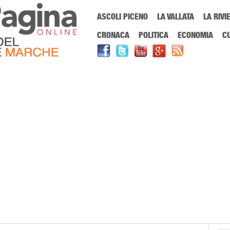
Menu Principale
ASCOLI PICENO
LA VALLATA
LA RIVI
Sei in:
PrimaPaginaOnline.it
Home
»
bonifica
CRONACA
POLITICA
ECONOMIA
C