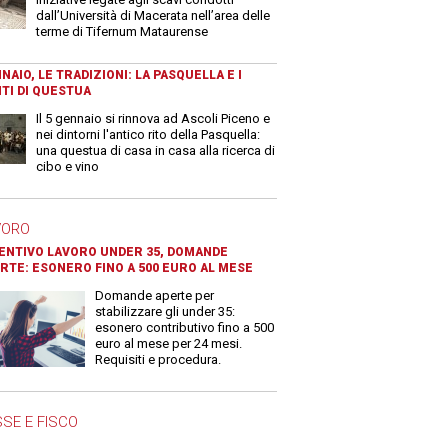
dall’Università di Macerata nell’area delle
terme di Tifernum Mataurense
NAIO, LE TRADIZIONI: LA PASQUELLA E I
TI DI QUESTUA
Il 5 gennaio si rinnova ad Ascoli Piceno e
nei dintorni l'antico rito della Pasquella:
una questua di casa in casa alla ricerca di
cibo e vino
VORO
ENTIVO LAVORO UNDER 35, DOMANDE
RTE: ESONERO FINO A 500 EURO AL MESE
Domande aperte per
stabilizzare gli under 35:
esonero contributivo fino a 500
euro al mese per 24 mesi.
Requisiti e procedura.
SE E FISCO