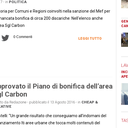
7 - in
POLITICA
toria per Comuni e Regioni coinvolti nella sanzione del Mef per
mancata bonifica di circa 200 discariche. Nell'elenco anche
GEN
rea Sgl Carbon
CAN
0 Commenti
LEGGI TUTTO
LA
INC
APE
provato il Piano di bonifica dell’area
l Carbon
tto da Redazione - pubblicato il 13 Agosto 2016 - in
CHEAP &
ATIVE
telli: "Un grande risultato che conseguiamo all'indomani del
TAS
anziamento Iti aree urbane che tocca molti contenuti del