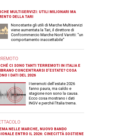
CHE MULTISERVIZI: UTILI MILIONARI MA
ENTO DELLA TARI
Nonostante gli utili di Marche Multiservizi
viene aumentata la Tari, il direttore di
Confcommercio Marche Nord Varotti: "un
comportamento inaccettabile"
RREMOTO
CHÉ CI SONO TANTI TERREMOTI IN ITALIA E
BRANO CONCENTRARSI D’ESTATE? COSA
ONO I DATI DEL 2026
I terremoti dell’estate 2026
fanno paura, ma caldo e
stagione non sono la causa.
Ecco cosa mostrano i dati
INGV e perché l’Italia trema.
ETTACOLO
EMA NELLE MARCHE, NUOVO BANDO
IONALE ENTRO IL 2026: CINECITTÀ SOSTIENE