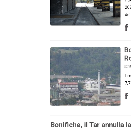
202
del
Bo
R
scri
Il 
7,7
Bonifiche, il Tar annulla 