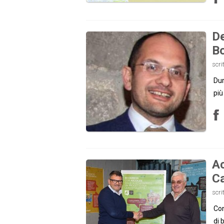
De
Bo
scri
Dur
più
Ac
C
scri
Con
di 