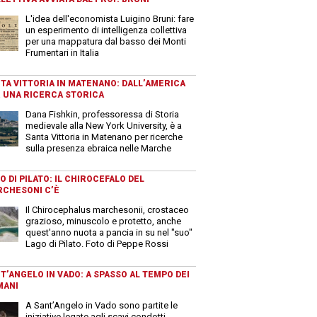
L'idea dell'economista Luigino Bruni: fare
un esperimento di intelligenza collettiva
per una mappatura dal basso dei Monti
Frumentari in Italia
TA VITTORIA IN MATENANO: DALL’AMERICA
 UNA RICERCA STORICA
Dana Fishkin, professoressa di Storia
medievale alla New York University, è a
Santa Vittoria in Matenano per ricerche
sulla presenza ebraica nelle Marche
O DI PILATO: IL CHIROCEFALO DEL
CHESONI C’È
Il Chirocephalus marchesonii, crostaceo
grazioso, minuscolo e protetto, anche
quest'anno nuota a pancia in su nel "suo"
Lago di Pilato. Foto di Peppe Rossi
T’ANGELO IN VADO: A SPASSO AL TEMPO DEI
MANI
A Sant’Angelo in Vado sono partite le
iniziative legate agli scavi condotti