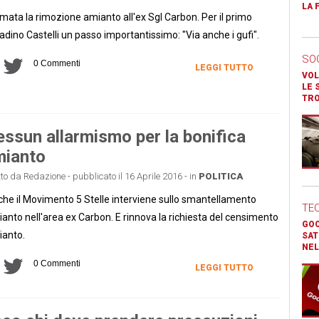
LA 
imata la rimozione amianto all'ex Sgl Carbon. Per il primo
tadino Castelli un passo importantissimo: "Via anche i gufi".
SO
0 Commenti
LEGGI TUTTO
VOL
LE 
TR
ssun allarmismo per la bonifica
mianto
tto da Redazione - pubblicato il 16 Aprile 2016 - in
POLITICA
he il Movimento 5 Stelle interviene sullo smantellamento
TE
anto nell'area ex Carbon. E rinnova la richiesta del censimento
GOO
anto.
SAT
NEL
0 Commenti
LEGGI TUTTO