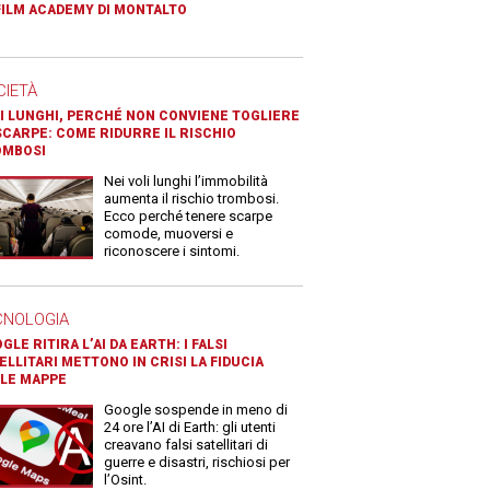
FILM ACADEMY DI MONTALTO
CIETÀ
I LUNGHI, PERCHÉ NON CONVIENE TOGLIERE
SCARPE: COME RIDURRE IL RISCHIO
OMBOSI
Nei voli lunghi l’immobilità
aumenta il rischio trombosi.
Ecco perché tenere scarpe
comode, muoversi e
riconoscere i sintomi.
CNOLOGIA
GLE RITIRA L’AI DA EARTH: I FALSI
ELLITARI METTONO IN CRISI LA FIDUCIA
LE MAPPE
Google sospende in meno di
24 ore l’AI di Earth: gli utenti
creavano falsi satellitari di
guerre e disastri, rischiosi per
l’Osint.