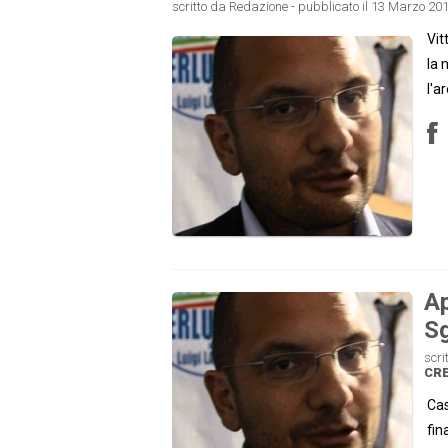
scritto da Redazione - pubblicato il 13 Marzo 201
Vit
la 
l'a
Ap
Sg
scri
CRE
Cas
fin