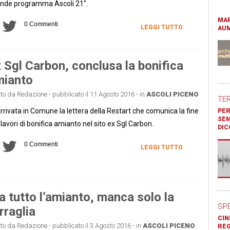
nde programma Ascoli 21".
MAR
0 Commenti
LEGGI TUTTO
AUM
 Sgl Carbon, conclusa la bonifica
mianto
tto da Redazione - pubblicato il 11 Agosto 2016 - in
ASCOLI PICENO
TE
arrivata in Comune la lettera della Restart che comunica la fine
PER
SEM
 lavori di bonifica amianto nel sito ex Sgl Carbon.
DIC
0 Commenti
LEGGI TUTTO
a tutto l’amianto, manca solo la
SP
rraglia
CIN
tto da Redazione - pubblicato il 3 Agosto 2016 - in
ASCOLI PICENO
REG