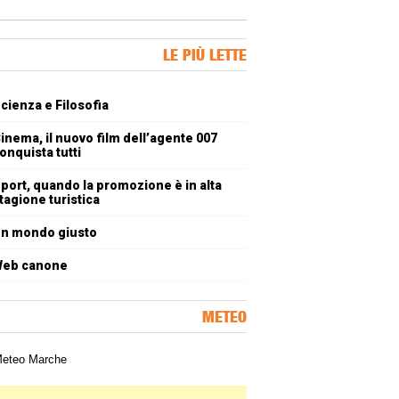
ner Slice
LE PIÙ LETTE
oli più letti
cienza e Filosofia
inema, il nuovo film dell’agente 007
onquista tutti
port, quando la promozione è in alta
tagione turistica
n mondo giusto
eb canone
METEO
a meteorologica delle Marche
ner Slice