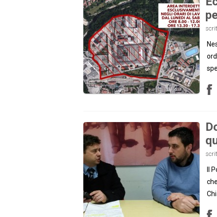
Ec
pe
scri
Nes
ord
spe
Do
qu
scri
Il 
che
Chi