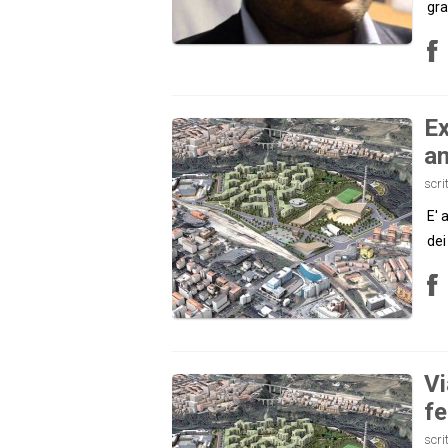
gra
Ex
a
scri
E' 
dei
Vi
fe
scri