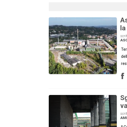
As
la
scri
ASC
Ter
del
res
Sg
va
scri
AM
Il 