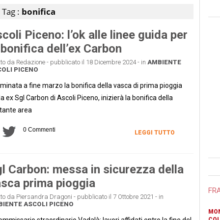
Tag :
bonifica
coli Piceno: l’ok alle linee guida per
 bonifica dell’ex Carbon
tto da Redazione - pubblicato il 18 Dicembre 2024 - in
AMBIENTE
OLI PICENO
minata a fine marzo la bonifica della vasca di prima pioggia
la ex Sgl Carbon di Ascoli Piceno, inizierà la bonifica della
tante area
0 Commenti
LEGGI TUTTO
Ban
l Carbon: messa in sicurezza della
sca prima pioggia
FR
tto da Piersandra Dragoni - pubblicato il 7 Ottobre 2021 - in
BIENTE
ASCOLI PICENO
MON
Commissario straordinario Vadalà: lavori affidati entro la fine del
COL