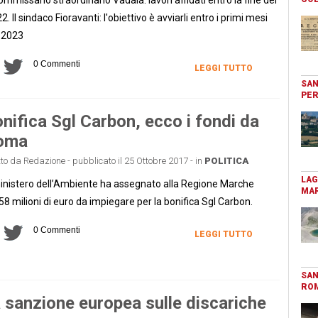
2. Il sindaco Fioravanti: l'obiettivo è avviarli entro i primi mesi
 2023
0 Commenti
LEGGI TUTTO
SAN
PER
nifica Sgl Carbon, ecco i fondi da
oma
tto da Redazione - pubblicato il 25 Ottobre 2017 - in
POLITICA
LAG
ministero dell’Ambiente ha assegnato alla Regione Marche
MAR
58 milioni di euro da impiegare per la bonifica Sgl Carbon.
0 Commenti
LEGGI TUTTO
SAN
RO
la sanzione europea sulle discariche