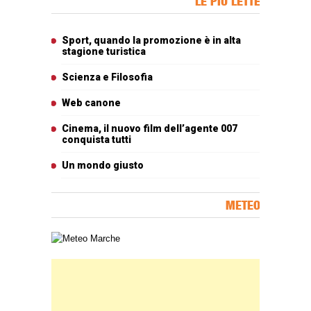
LE PIÙ LETTE
Articoli più letti
Sport, quando la promozione è in alta
stagione turistica
Scienza e Filosofia
Web canone
Cinema, il nuovo film dell’agente 007
conquista tutti
Un mondo giusto
METEO
Carta meteorologica delle Marche
Banner Slice