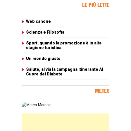
Banner Slice
LE PIÙ LETTE
Articoli più letti
Web canone
Scienza e Filosofia
Sport, quando la promozione è in alta
stagione turistica
Un mondo giusto
Salute, al via la campagna itinerante Al
Cuore dei Diabete
METEO
Carta meteorologica delle Marche
Banner Slice