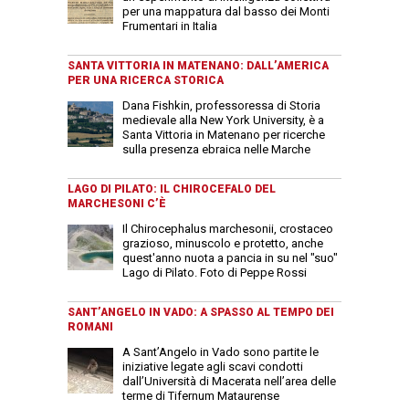
per una mappatura dal basso dei Monti
Frumentari in Italia
SANTA VITTORIA IN MATENANO: DALL’AMERICA
PER UNA RICERCA STORICA
Dana Fishkin, professoressa di Storia
medievale alla New York University, è a
Santa Vittoria in Matenano per ricerche
sulla presenza ebraica nelle Marche
LAGO DI PILATO: IL CHIROCEFALO DEL
MARCHESONI C’È
Il Chirocephalus marchesonii, crostaceo
grazioso, minuscolo e protetto, anche
quest'anno nuota a pancia in su nel "suo"
Lago di Pilato. Foto di Peppe Rossi
SANT’ANGELO IN VADO: A SPASSO AL TEMPO DEI
ROMANI
A Sant’Angelo in Vado sono partite le
iniziative legate agli scavi condotti
dall’Università di Macerata nell’area delle
terme di Tifernum Mataurense