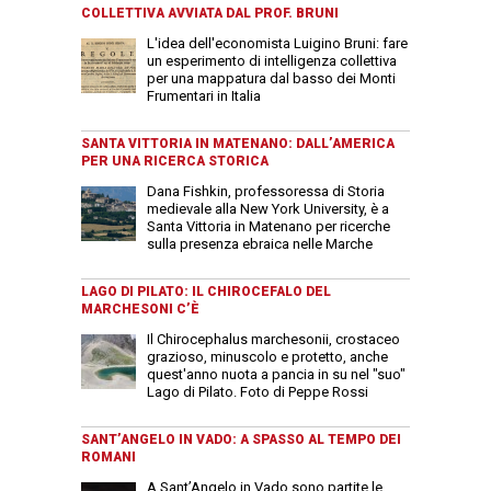
COLLETTIVA AVVIATA DAL PROF. BRUNI
L'idea dell'economista Luigino Bruni: fare
un esperimento di intelligenza collettiva
per una mappatura dal basso dei Monti
Frumentari in Italia
SANTA VITTORIA IN MATENANO: DALL’AMERICA
PER UNA RICERCA STORICA
Dana Fishkin, professoressa di Storia
medievale alla New York University, è a
Santa Vittoria in Matenano per ricerche
sulla presenza ebraica nelle Marche
LAGO DI PILATO: IL CHIROCEFALO DEL
MARCHESONI C’È
Il Chirocephalus marchesonii, crostaceo
grazioso, minuscolo e protetto, anche
quest'anno nuota a pancia in su nel "suo"
Lago di Pilato. Foto di Peppe Rossi
SANT’ANGELO IN VADO: A SPASSO AL TEMPO DEI
ROMANI
A Sant’Angelo in Vado sono partite le