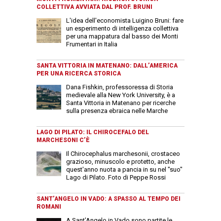
COLLETTIVA AVVIATA DAL PROF. BRUNI
L'idea dell'economista Luigino Bruni: fare
un esperimento di intelligenza collettiva
per una mappatura dal basso dei Monti
Frumentari in Italia
SANTA VITTORIA IN MATENANO: DALL’AMERICA
PER UNA RICERCA STORICA
Dana Fishkin, professoressa di Storia
medievale alla New York University, è a
Santa Vittoria in Matenano per ricerche
sulla presenza ebraica nelle Marche
LAGO DI PILATO: IL CHIROCEFALO DEL
MARCHESONI C’È
Il Chirocephalus marchesonii, crostaceo
grazioso, minuscolo e protetto, anche
quest'anno nuota a pancia in su nel "suo"
Lago di Pilato. Foto di Peppe Rossi
SANT’ANGELO IN VADO: A SPASSO AL TEMPO DEI
ROMANI
A Sant’Angelo in Vado sono partite le