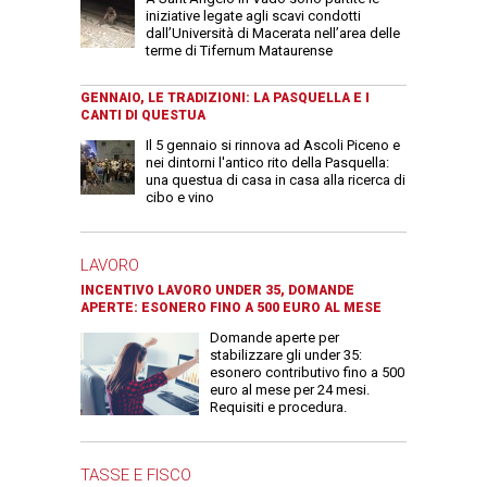
iniziative legate agli scavi condotti
dall’Università di Macerata nell’area delle
terme di Tifernum Mataurense
GENNAIO, LE TRADIZIONI: LA PASQUELLA E I
CANTI DI QUESTUA
Il 5 gennaio si rinnova ad Ascoli Piceno e
nei dintorni l'antico rito della Pasquella:
una questua di casa in casa alla ricerca di
cibo e vino
LAVORO
INCENTIVO LAVORO UNDER 35, DOMANDE
APERTE: ESONERO FINO A 500 EURO AL MESE
Domande aperte per
stabilizzare gli under 35:
esonero contributivo fino a 500
euro al mese per 24 mesi.
Requisiti e procedura.
TASSE E FISCO