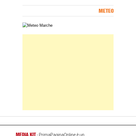
METEO
Carta meteorologica delle Marche
Banner Slice
MEDIA KIT
- PrimaPaginaOnline è un