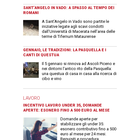
SANT’ANGELO IN VADO: A SPASSO AL TEMPO DEI
ROMANI
A Sant’Angelo in Vado sono partite le
iniziative legate agli scavi condotti
dall’Università di Macerata nell’area delle
terme di Tifernum Mataurense
GENNAIO, LE TRADIZIONI: LA PASQUELLA E I
CANTI DI QUESTUA
Il 5 gennaio si rinnova ad Ascoli Piceno e
nei dintorni l'antico rito della Pasquella:
una questua di casa in casa alla ricerca di
cibo e vino
LAVORO
INCENTIVO LAVORO UNDER 35, DOMANDE
APERTE: ESONERO FINO A 500 EURO AL MESE
Domande aperte per
stabilizzare gli under 35:
esonero contributivo fino a 500
euro al mese per 24 mesi.
Requisiti e procedura.