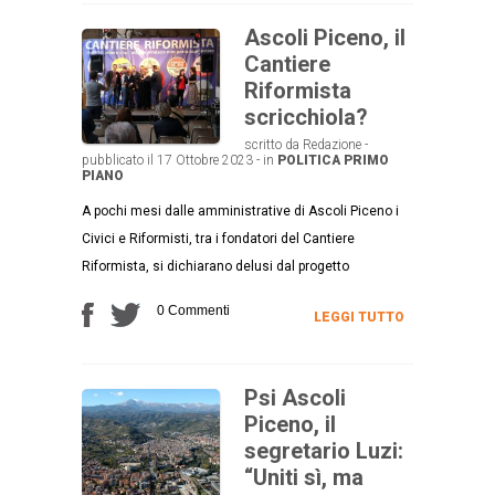
Ascoli Piceno, il
Cantiere
Riformista
scricchiola?
scritto da Redazione -
pubblicato il 17 Ottobre 2023 - in
POLITICA
PRIMO
PIANO
A pochi mesi dalle amministrative di Ascoli Piceno i
Civici e Riformisti, tra i fondatori del Cantiere
Riformista, si dichiarano delusi dal progetto
0 Commenti
LEGGI TUTTO
Psi Ascoli
Piceno, il
segretario Luzi:
“Uniti sì, ma