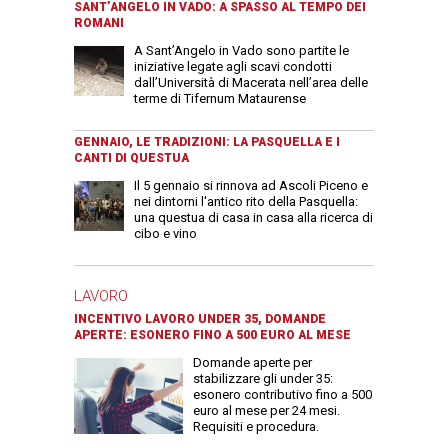
SANT’ANGELO IN VADO: A SPASSO AL TEMPO DEI
ROMANI
A Sant’Angelo in Vado sono partite le
iniziative legate agli scavi condotti
dall’Università di Macerata nell’area delle
terme di Tifernum Mataurense
GENNAIO, LE TRADIZIONI: LA PASQUELLA E I
CANTI DI QUESTUA
Il 5 gennaio si rinnova ad Ascoli Piceno e
nei dintorni l'antico rito della Pasquella:
una questua di casa in casa alla ricerca di
cibo e vino
LAVORO
INCENTIVO LAVORO UNDER 35, DOMANDE
APERTE: ESONERO FINO A 500 EURO AL MESE
Domande aperte per
stabilizzare gli under 35:
esonero contributivo fino a 500
euro al mese per 24 mesi.
Requisiti e procedura.