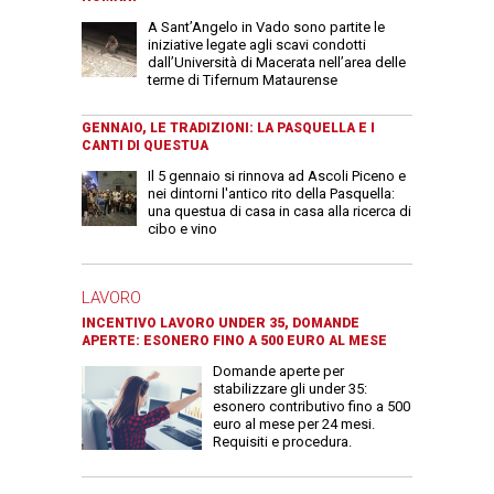
A Sant’Angelo in Vado sono partite le
iniziative legate agli scavi condotti
dall’Università di Macerata nell’area delle
terme di Tifernum Mataurense
GENNAIO, LE TRADIZIONI: LA PASQUELLA E I
CANTI DI QUESTUA
Il 5 gennaio si rinnova ad Ascoli Piceno e
nei dintorni l'antico rito della Pasquella:
una questua di casa in casa alla ricerca di
cibo e vino
LAVORO
INCENTIVO LAVORO UNDER 35, DOMANDE
APERTE: ESONERO FINO A 500 EURO AL MESE
Domande aperte per
stabilizzare gli under 35:
esonero contributivo fino a 500
euro al mese per 24 mesi.
Requisiti e procedura.