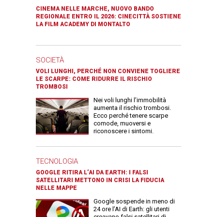
CINEMA NELLE MARCHE, NUOVO BANDO
REGIONALE ENTRO IL 2026: CINECITTÀ SOSTIENE
LA FILM ACADEMY DI MONTALTO
SOCIETÀ
VOLI LUNGHI, PERCHÉ NON CONVIENE TOGLIERE
LE SCARPE: COME RIDURRE IL RISCHIO
TROMBOSI
Nei voli lunghi l’immobilità
aumenta il rischio trombosi.
Ecco perché tenere scarpe
comode, muoversi e
riconoscere i sintomi.
TECNOLOGIA
GOOGLE RITIRA L’AI DA EARTH: I FALSI
SATELLITARI METTONO IN CRISI LA FIDUCIA
NELLE MAPPE
Google sospende in meno di
24 ore l’AI di Earth: gli utenti
creavano falsi satellitari di