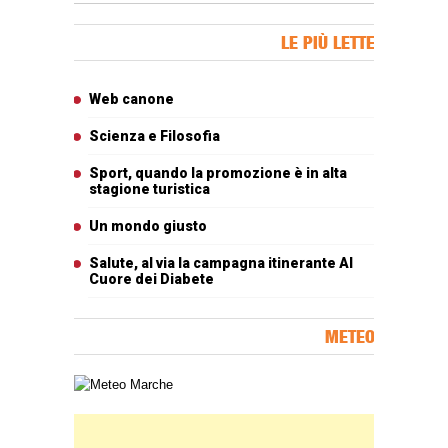
Banner Slice
LE PIÙ LETTE
Articoli più letti
Web canone
Scienza e Filosofia
Sport, quando la promozione è in alta
stagione turistica
Un mondo giusto
Salute, al via la campagna itinerante Al
Cuore dei Diabete
METEO
Carta meteorologica delle Marche
Banner Slice