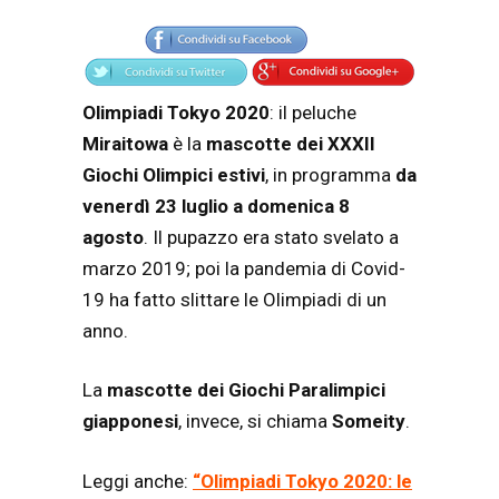
Articolo
Testo articolo principale
Olimpiadi Tokyo 2020
: il peluche
Miraitowa
è la
mascotte dei XXXII
Giochi Olimpici estivi
, in programma
da
venerdì 23 luglio a domenica 8
agosto
. Il pupazzo era stato svelato a
marzo 2019; poi la pandemia di Covid-
19 ha fatto slittare le Olimpiadi di un
anno.
La
mascotte dei Giochi Paralimpici
giapponesi
, invece, si chiama
Someity
.
Leggi anche:
“
Olimpiadi Tokyo 2020: le