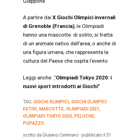
Giappone.
A partire dai
X Giochi Olimpici invernali
di Grenoble (Francia)
, le Olimpiadi
hanno una mascotte: di solito, si tratta
di un animale nativo dell’area, o anche di
una figura umana, che rappresenta la
cultura del Paese che ospita l’evento.
Leggi anche:
“
Olimpiadi Tokyo 2020: i
nuovi sport introdotti ai Giochi”
TAG:
GIOCHI OLIMPICI
GIOCHI OLIMPICI
,
ESTIVI
MASCOTTE
OLIMPIADI 2021
,
,
,
OLIMPIADI TOKYO 2020
PELUCHE
,
,
PUPAZZO
scritto da
Giuliano Centinaro
- pubblicato il
31