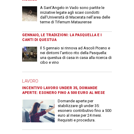
A Sant’Angelo in Vado sono partite le
iniziative legate agli scavi condotti
dall’Università di Macerata nell’area delle
terme di Tifernum Mataurense
GENNAIO, LE TRADIZIONI: LA PASQUELLA E I
CANTI DI QUESTUA
Il 5 gennaio si rinnova ad Ascoli Piceno e
nei dintorni l'antico rito della Pasquella:
una questua di casa in casa alla ricerca di
cibo e vino
LAVORO
INCENTIVO LAVORO UNDER 35, DOMANDE
APERTE: ESONERO FINO A 500 EURO AL MESE
Domande aperte per
stabilizzare gli under 35:
esonero contributivo fino a 500
euro al mese per 24 mesi.
Requisiti e procedura.