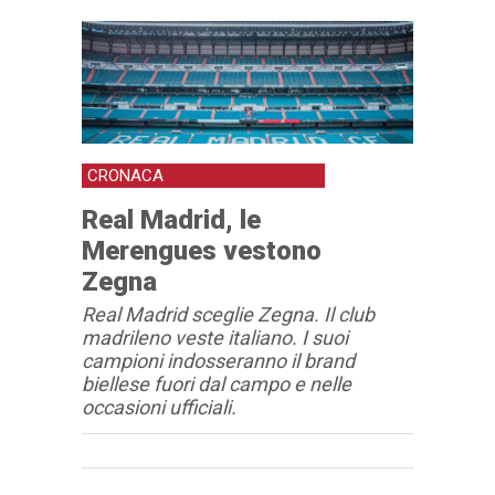
CRONACA
Real Madrid, le
Merengues vestono
Zegna
Real Madrid sceglie Zegna. Il club
madrileno veste italiano. I suoi
campioni indosseranno il brand
biellese fuori dal campo e nelle
occasioni ufficiali.
Articolo
Testo articolo principale