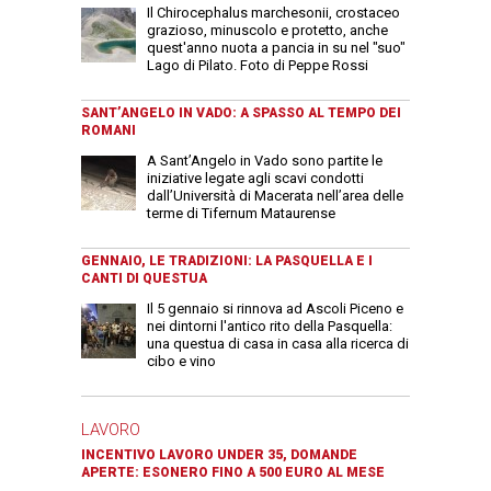
Il Chirocephalus marchesonii, crostaceo
grazioso, minuscolo e protetto, anche
quest'anno nuota a pancia in su nel "suo"
Lago di Pilato. Foto di Peppe Rossi
SANT’ANGELO IN VADO: A SPASSO AL TEMPO DEI
ROMANI
A Sant’Angelo in Vado sono partite le
iniziative legate agli scavi condotti
dall’Università di Macerata nell’area delle
terme di Tifernum Mataurense
GENNAIO, LE TRADIZIONI: LA PASQUELLA E I
CANTI DI QUESTUA
Il 5 gennaio si rinnova ad Ascoli Piceno e
nei dintorni l'antico rito della Pasquella:
una questua di casa in casa alla ricerca di
cibo e vino
LAVORO
INCENTIVO LAVORO UNDER 35, DOMANDE
APERTE: ESONERO FINO A 500 EURO AL MESE