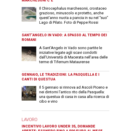
MARCHESONI C’È
Il Chirocephalus marchesonii, crostaceo
grazioso, minuscolo e protetto, anche
quest'anno nuota a pancia in su nel "suo"
Lago di Pilato. Foto di Peppe Rossi
SANT’ANGELO IN VADO: A SPASSO AL TEMPO DEI
ROMANI
A Sant’Angelo in Vado sono partite le
iniziative legate agli scavi condotti
dall’Università di Macerata nell’area delle
terme di Tifernum Mataurense
GENNAIO, LE TRADIZIONI: LA PASQUELLA E I
CANTI DI QUESTUA
Il 5 gennaio si rinnova ad Ascoli Piceno e
nei dintorni l'antico rito della Pasquella:
una questua di casa in casa alla ricerca di
cibo e vino
LAVORO
INCENTIVO LAVORO UNDER 35, DOMANDE
APERTE: ESONERO FINO A 500 EURO AL MESE