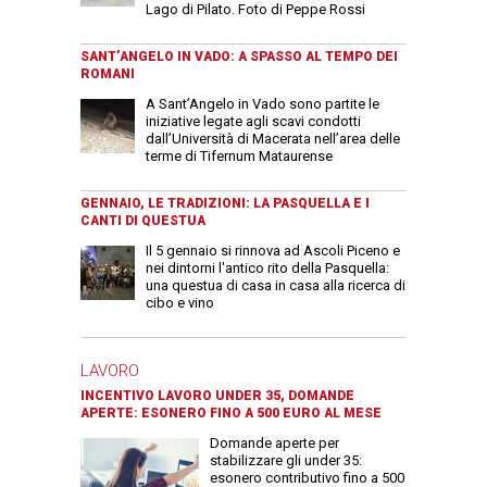
Lago di Pilato. Foto di Peppe Rossi
SANT’ANGELO IN VADO: A SPASSO AL TEMPO DEI
ROMANI
A Sant’Angelo in Vado sono partite le
iniziative legate agli scavi condotti
dall’Università di Macerata nell’area delle
terme di Tifernum Mataurense
GENNAIO, LE TRADIZIONI: LA PASQUELLA E I
CANTI DI QUESTUA
Il 5 gennaio si rinnova ad Ascoli Piceno e
nei dintorni l'antico rito della Pasquella:
una questua di casa in casa alla ricerca di
cibo e vino
LAVORO
INCENTIVO LAVORO UNDER 35, DOMANDE
APERTE: ESONERO FINO A 500 EURO AL MESE
Domande aperte per
stabilizzare gli under 35:
esonero contributivo fino a 500