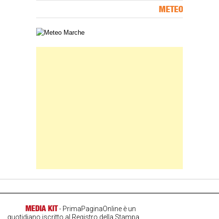
METEO
Carta meteorologica delle Marche
Banner Slice
MEDIA KIT
- PrimaPaginaOnline è un
quotidiano iscritto al Registro della Stampa