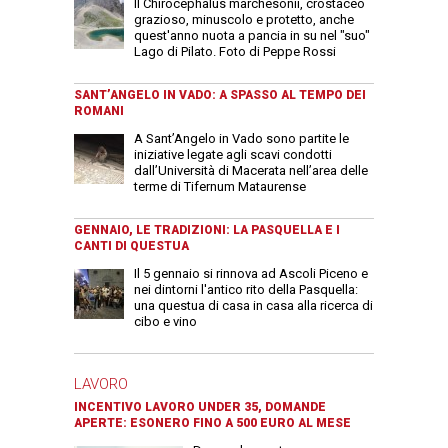
Il Chirocephalus marchesonii, crostaceo
grazioso, minuscolo e protetto, anche
quest'anno nuota a pancia in su nel "suo"
Lago di Pilato. Foto di Peppe Rossi
SANT’ANGELO IN VADO: A SPASSO AL TEMPO DEI
ROMANI
A Sant’Angelo in Vado sono partite le
iniziative legate agli scavi condotti
dall’Università di Macerata nell’area delle
terme di Tifernum Mataurense
GENNAIO, LE TRADIZIONI: LA PASQUELLA E I
CANTI DI QUESTUA
Il 5 gennaio si rinnova ad Ascoli Piceno e
nei dintorni l'antico rito della Pasquella:
una questua di casa in casa alla ricerca di
cibo e vino
LAVORO
INCENTIVO LAVORO UNDER 35, DOMANDE
APERTE: ESONERO FINO A 500 EURO AL MESE