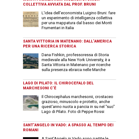
COLLETTIVA AVVIATA DAL PROF. BRUNI
L'idea dell'economista Luigino Bruni: fare
un esperimento di intelligenza collettiva
per una mappatura dal basso dei Monti
Frumentari in Italia
SANTA VITTORIA IN MATENANO: DALL’AMERICA
PER UNA RICERCA STORICA
Dana Fishkin, professoressa di Storia
medievale alla New York University, è a
Santa Vittoria in Matenano per ricerche
sulla presenza ebraica nelle Marche
LAGO DI PILATO: IL CHIROCEFALO DEL
MARCHESONI C’È
Il Chirocephalus marchesonii, crostaceo
grazioso, minuscolo e protetto, anche
quest'anno nuota a pancia in su nel "suo"
Lago di Pilato. Foto di Peppe Rossi
SANT’ANGELO IN VADO: A SPASSO AL TEMPO DEI
ROMANI
A Sant’Angelo in Vado sono partite le