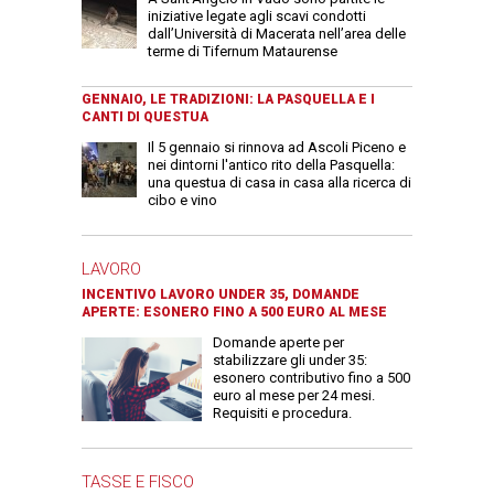
iniziative legate agli scavi condotti
dall’Università di Macerata nell’area delle
terme di Tifernum Mataurense
GENNAIO, LE TRADIZIONI: LA PASQUELLA E I
CANTI DI QUESTUA
Il 5 gennaio si rinnova ad Ascoli Piceno e
nei dintorni l'antico rito della Pasquella:
una questua di casa in casa alla ricerca di
cibo e vino
LAVORO
INCENTIVO LAVORO UNDER 35, DOMANDE
APERTE: ESONERO FINO A 500 EURO AL MESE
Domande aperte per
stabilizzare gli under 35:
esonero contributivo fino a 500
euro al mese per 24 mesi.
Requisiti e procedura.
TASSE E FISCO