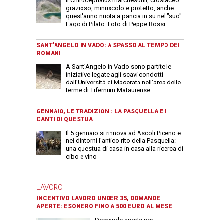
Il Chirocephalus marchesonii, crostaceo
grazioso, minuscolo e protetto, anche
quest'anno nuota a pancia in su nel "suo"
Lago di Pilato. Foto di Peppe Rossi
SANT’ANGELO IN VADO: A SPASSO AL TEMPO DEI
ROMANI
A Sant’Angelo in Vado sono partite le
iniziative legate agli scavi condotti
dall’Università di Macerata nell’area delle
terme di Tifernum Mataurense
GENNAIO, LE TRADIZIONI: LA PASQUELLA E I
CANTI DI QUESTUA
Il 5 gennaio si rinnova ad Ascoli Piceno e
nei dintorni l'antico rito della Pasquella:
una questua di casa in casa alla ricerca di
cibo e vino
LAVORO
INCENTIVO LAVORO UNDER 35, DOMANDE
APERTE: ESONERO FINO A 500 EURO AL MESE
Domande aperte per