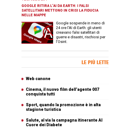
GOOGLE RITIRA L’AI DA EARTH: I FALSI
SATELLITARI METTONO IN CRISI LA FIDUCIA
NELLE MAPPE
Google sospende in meno di
24 ore l’AI di Earth: gli utenti
creavano falsi satellitari di
guerre e disastri, rischiosi per
l’Osint.
Banner Slice
LE PIÙ LETTE
Articoli più letti
Web canone
Cinema, il nuovo film dell’agente 007
conquista tutti
Sport, quando la promozione è in alta
stagione turistica
Salute, al via la campagna itinerante Al
Cuore dei Diabete