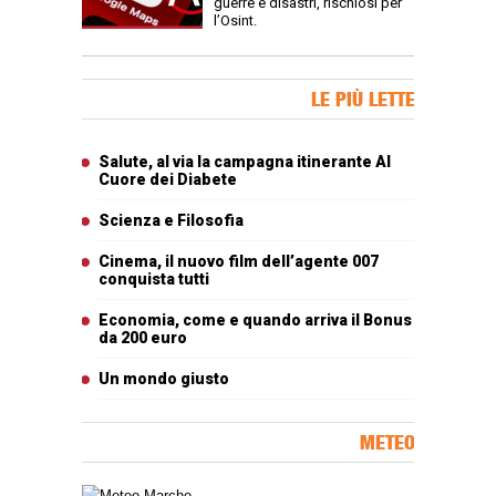
guerre e disastri, rischiosi per
l’Osint.
Banner Slice
LE PIÙ LETTE
Articoli più letti
Salute, al via la campagna itinerante Al
Cuore dei Diabete
Scienza e Filosofia
Cinema, il nuovo film dell’agente 007
conquista tutti
Economia, come e quando arriva il Bonus
da 200 euro
Un mondo giusto
METEO
Carta meteorologica delle Marche