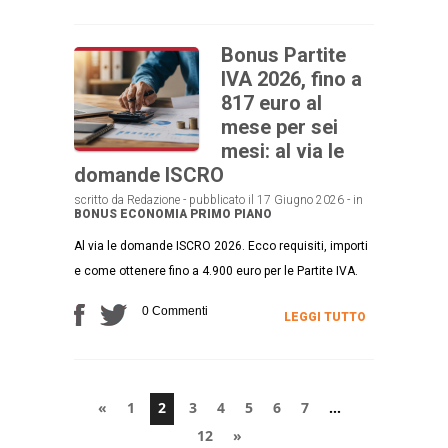
Bonus Partite
IVA 2026, fino a
817 euro al
mese per sei
mesi: al via le
domande ISCRO
scritto da Redazione - pubblicato il 17 Giugno 2026 - in
BONUS
ECONOMIA
PRIMO PIANO
Al via le domande ISCRO 2026. Ecco requisiti, importi
e come ottenere fino a 4.900 euro per le Partite IVA.
0 Commenti
LEGGI TUTTO
«
1
2
3
4
5
6
7
…
12
»