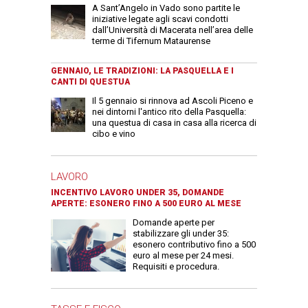
A Sant’Angelo in Vado sono partite le
iniziative legate agli scavi condotti
dall’Università di Macerata nell’area delle
terme di Tifernum Mataurense
GENNAIO, LE TRADIZIONI: LA PASQUELLA E I
CANTI DI QUESTUA
Il 5 gennaio si rinnova ad Ascoli Piceno e
nei dintorni l'antico rito della Pasquella:
una questua di casa in casa alla ricerca di
cibo e vino
LAVORO
INCENTIVO LAVORO UNDER 35, DOMANDE
APERTE: ESONERO FINO A 500 EURO AL MESE
Domande aperte per
stabilizzare gli under 35:
esonero contributivo fino a 500
euro al mese per 24 mesi.
Requisiti e procedura.