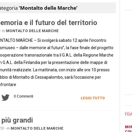
categoria
‘Montalto delle Marche’
oria e il futuro del territorio
- in
MONTALTO DELLE MARCHE
TALTO MARCHE – Si svolgerà sabato 12 aprile l’incontro
omuseo – dalle memorie al futuro”, la fase finale del progetto
cooperazione transnazionale tra il G.A.L. della Regione Marche
n G.A.L. della Finlandia per la presentazione delle mappe di
unità realizzate. La mattinata, con inizio alle ore 10 presso
bbio di Montalto di Cessapalombo, sarà l’occasione per
frontare
0 Commenti
Ban
LEGGI TUTTO
FR
 più grandi
MON
13 - in
MONTALTO DELLE MARCHE
COL