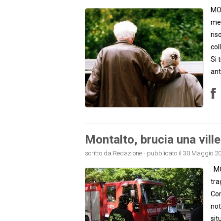
MON
men
ris
col
Si 
ant
Montalto, brucia una ville
scritto da Redazione - pubblicato il 30 Maggio 20
MON
tra
Com
not
sit