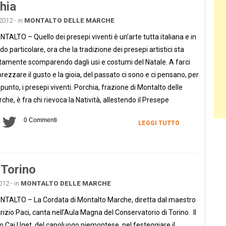
hia
2012 - in
MONTALTO DELLE MARCHE
TALTO – Quello dei presepi viventi è un’arte tutta italiana e in
o particolare, ora che la tradizione dei presepi artistici sta
tamente scomparendo dagli usi e costumi del Natale. A farci
rezzare il gusto e la gioia, del passato ci sono e ci pensano, per
ppunto, i presepi viventi. Porchia, frazione di Montalto delle
che, è fra chi rievoca la Natività, allestendo il Presepe
0 Commenti
LEGGI TUTTO
 Torino
012 - in
MONTALTO DELLE MARCHE
TALTO – La Cordata di Montalto Marche, diretta dal maestro
rizio Paci, canta nell’Aula Magna del Conservatorio di Torino. Il
o Cai Uget, del capoluogo piemontese, nel festeggiare il