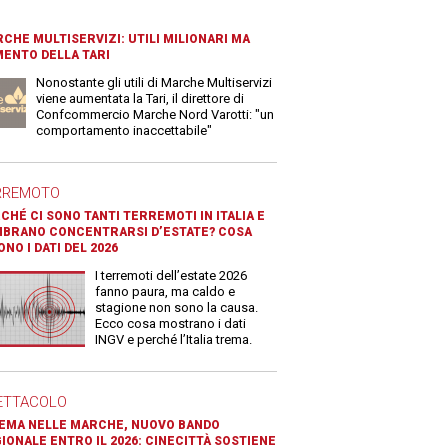
CHE MULTISERVIZI: UTILI MILIONARI MA
ENTO DELLA TARI
Nonostante gli utili di Marche Multiservizi
viene aumentata la Tari, il direttore di
Confcommercio Marche Nord Varotti: "un
comportamento inaccettabile"
RREMOTO
CHÉ CI SONO TANTI TERREMOTI IN ITALIA E
BRANO CONCENTRARSI D’ESTATE? COSA
ONO I DATI DEL 2026
I terremoti dell’estate 2026
fanno paura, ma caldo e
stagione non sono la causa.
Ecco cosa mostrano i dati
INGV e perché l’Italia trema.
ETTACOLO
EMA NELLE MARCHE, NUOVO BANDO
IONALE ENTRO IL 2026: CINECITTÀ SOSTIENE