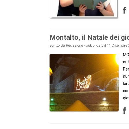
Montalto, il Natale dei gi
scritto da Redazione - pubblicato il 11 Dicembre 
MON
aut
Per
num
lor
com
gio