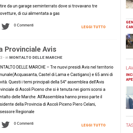
tire da un garage seminterrato dove si trovavano tre
ovetture, di cui alimentata a gas
GEN
0 Commenti
LEGGI TUTTO
CAN
 Provinciale Avis
3 - in
MONTALTO DELLE MARCHE
TALTO DELLE MARCHE – Tre nuovi presidi Avis nel territorio
LA
unale(Acquasanta, Castel di Lama e Castigano) e 65 anni di
INC
APE
ività. Questi i temi principali della 54° assemblea dell’Avis
vinciale di Ascoli Piceno che si è tenuta nei giorni scorsi a
talto delle Marche. All’Assemblea hanno preso parte il
sidente della Provincia di Ascoli Piceno Piero Celani,
ssessore Regionale
0 Commenti
TAS
LEGGI TUTTO