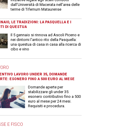
dall’Università di Macerata nell’area delle
terme di Tifernum Mataurense
NAIO, LE TRADIZIONI: LA PASQUELLA E I
TI DI QUESTUA
Il 5 gennaio si rinnova ad Ascoli Piceno e
nei dintorni l'antico rito della Pasquella:
una questua di casa in casa alla ricerca di
cibo e vino
VORO
ENTIVO LAVORO UNDER 35, DOMANDE
RTE: ESONERO FINO A 500 EURO AL MESE
Domande aperte per
stabilizzare gli under 35:
esonero contributivo fino a 500
euro al mese per 24 mesi.
Requisiti e procedura.
SE E FISCO