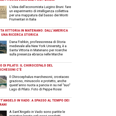
L'idea dell'economista Luigino Bruni: fare
un esperimento di intelligenza collettiva
per una mappatura dal basso dei Monti
Frumentari in Italia
TA VITTORIA IN MATENANO: DALL’AMERICA
 UNA RICERCA STORICA
Dana Fishkin, professoressa di Storia
medievale alla New York University, è a
Santa Vittoria in Matenano per ricerche
sulla presenza ebraica nelle Marche
O DI PILATO: IL CHIROCEFALO DEL
CHESONI C’È
Il Chirocephalus marchesonii, crostaceo
grazioso, minuscolo e protetto, anche
quest'anno nuota a pancia in su nel "suo"
Lago di Pilato. Foto di Peppe Rossi
T’ANGELO IN VADO: A SPASSO AL TEMPO DEI
MANI
A Sant’Angelo in Vado sono partite le
iniziative legate agli scavi condotti