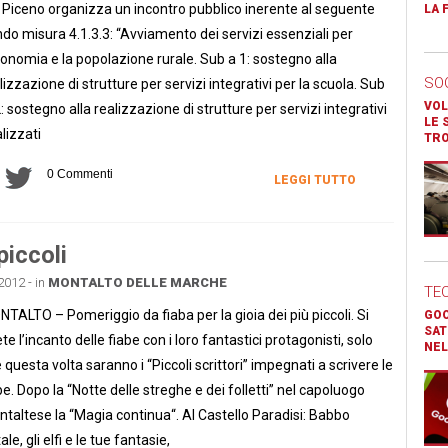
 Piceno organizza un incontro pubblico inerente al seguente
LA 
do misura 4.1.3.3: “Avviamento dei servizi essenziali per
conomia e la popolazione rurale. Sub a 1: sostegno alla
SO
lizzazione di strutture per servizi integrativi per la scuola. Sub
VOL
: sostegno alla realizzazione di strutture per servizi integrativi
LE 
alizzati
TR
0 Commenti
LEGGI TUTTO
piccoli
2012 - in
MONTALTO DELLE MARCHE
TE
TALTO – Pomeriggio da fiaba per la gioia dei più piccoli. Si
GOO
SAT
ete l’incanto delle fiabe con i loro fantastici protagonisti, solo
NEL
 questa volta saranno i “Piccoli scrittori” impegnati a scrivere le
be. Dopo la “Notte delle streghe e dei folletti” nel capoluogo
taltese la “Magia continua“. Al Castello Paradisi: Babbo
ale, gli elfi e le tue fantasie,