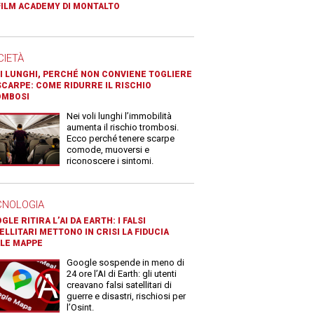
FILM ACADEMY DI MONTALTO
CIETÀ
I LUNGHI, PERCHÉ NON CONVIENE TOGLIERE
SCARPE: COME RIDURRE IL RISCHIO
OMBOSI
Nei voli lunghi l’immobilità
aumenta il rischio trombosi.
Ecco perché tenere scarpe
comode, muoversi e
riconoscere i sintomi.
CNOLOGIA
GLE RITIRA L’AI DA EARTH: I FALSI
ELLITARI METTONO IN CRISI LA FIDUCIA
LE MAPPE
Google sospende in meno di
24 ore l’AI di Earth: gli utenti
creavano falsi satellitari di
guerre e disastri, rischiosi per
l’Osint.