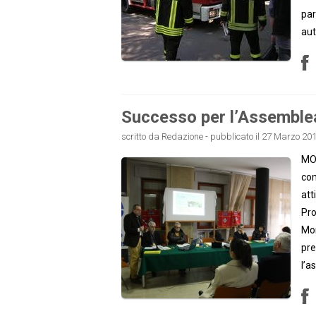
par
aut
Successo per l’Assemblea
scritto da Redazione - pubblicato il 27 Marzo 201
MON
com
att
Pro
Mon
pre
l’a