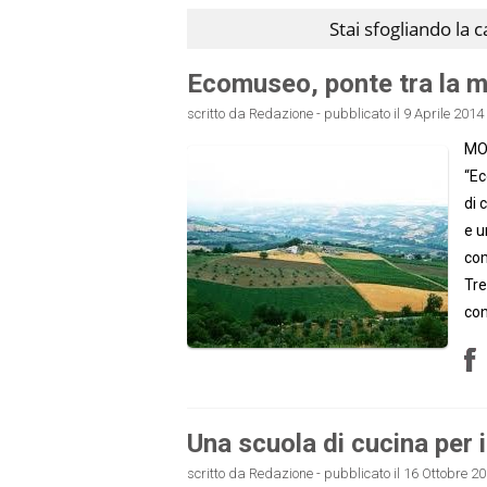
Stai sfogliando la 
Ecomuseo, ponte tra la mem
scritto da Redazione - pubblicato il 9 Aprile 2014 
MON
“Ec
di 
e u
com
Tre
con
Una scuola di cucina per i
scritto da Redazione - pubblicato il 16 Ottobre 20