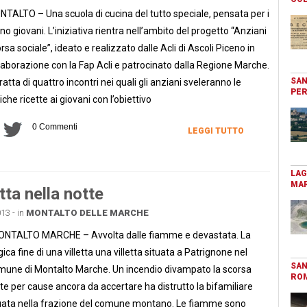
TALTO – Una scuola di cucina del tutto speciale, pensata per i
o giovani. L’iniziativa rientra nell’ambito del progetto “Anziani
orsa sociale”, ideato e realizzato dalle Acli di Ascoli Piceno in
laborazione con la Fap Acli e patrocinato dalla Regione Marche.
SAN
tratta di quattro incontri nei quali gli anziani sveleranno le
PER
iche ricette ai giovani con l’obiettivo
0 Commenti
LEGGI TUTTO
LAG
MAR
tta nella notte
13 - in
MONTALTO DELLE MARCHE
TALTO MARCHE – Avvolta dalle fiamme e devastata. La
gica fine di una villetta una villetta situata a Patrignone nel
SAN
une di Montalto Marche. Un incendio divampato la scorsa
RO
te per cause ancora da accertare ha distrutto la bifamiliare
uata nella frazione del comune montano. Le fiamme sono