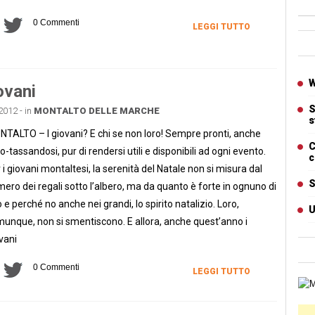
0 Commenti
LEGGI TUTTO
Ban
Artic
W
ovani
S
2012 - in
MONTALTO DELLE MARCHE
s
TALTO – I giovani? E chi se non loro! Sempre pronti, anche
C
o-tassandosi, pur di rendersi utili e disponibili ad ogni evento.
c
 i giovani montaltesi, la serenità del Natale non si misura dal
S
ero dei regali sotto l’albero, ma da quanto è forte in ognuno di
o e perché no anche nei grandi, lo spirito natalizio. Loro,
U
unque, non si smentiscono. E allora, anche quest’anno i
vani
0 Commenti
LEGGI TUTTO
Cart
Ban