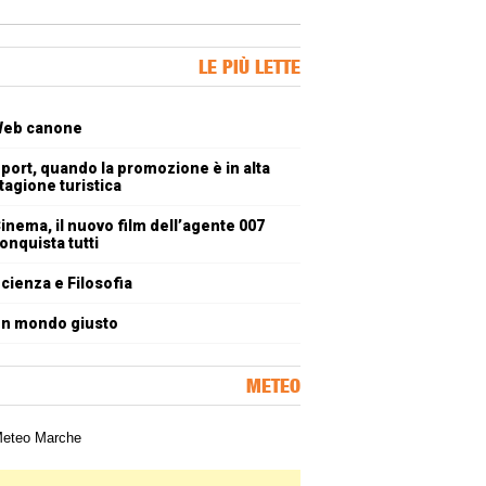
ner Slice
LE PIÙ LETTE
oli più letti
eb canone
port, quando la promozione è in alta
tagione turistica
inema, il nuovo film dell’agente 007
onquista tutti
cienza e Filosofia
n mondo giusto
METEO
a meteorologica delle Marche
ner Slice