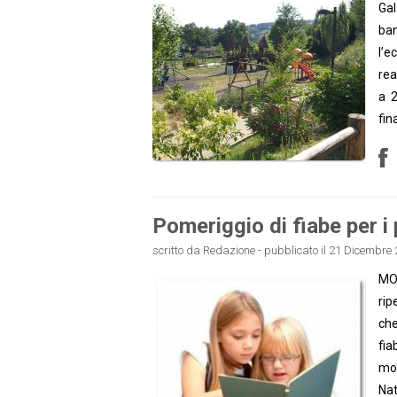
Gal
ban
l’e
rea
a 2
fin
Pomeriggio di fiabe per i 
scritto da Redazione - pubblicato il 21 Dicembre 
MON
rip
che
fia
mon
Nat