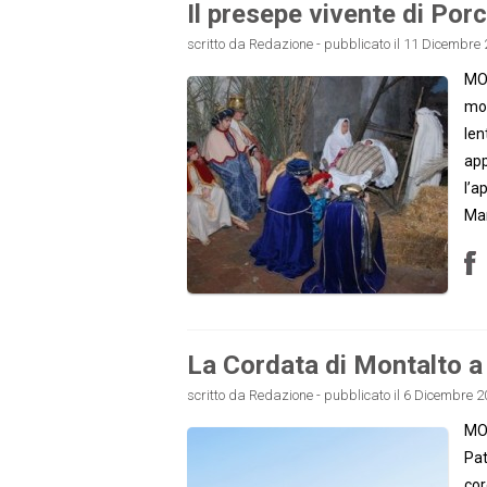
Il presepe vivente di Porc
scritto da Redazione - pubblicato il 11 Dicembre 
MON
mod
len
app
l’a
Mar
La Cordata di Montalto a
scritto da Redazione - pubblicato il 6 Dicembre 2
MON
Pat
cor