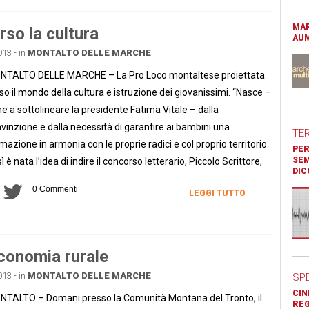
MAR
rso la cultura
AUM
013 - in
MONTALTO DELLE MARCHE
TALTO DELLE MARCHE – La Pro Loco montaltese proiettata
so il mondo della cultura e istruzione dei giovanissimi. “Nasce –
ne a sottolineare la presidente Fatima Vitale – dalla
vinzione e dalla necessità di garantire ai bambini una
TE
mazione in armonia con le proprie radici e col proprio territorio.
PER
SEM
ì è nata l’idea di indire il concorso letterario, Piccolo Scrittore,
DIC
0 Commenti
LEGGI TUTTO
economia rurale
013 - in
MONTALTO DELLE MARCHE
SP
CIN
TALTO – Domani presso la Comunità Montana del Tronto, il
REG