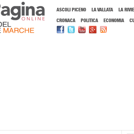
Menu Principale
ASCOLI PICENO
LA VALLATA
LA RIVI
Sei in:
PrimaPaginaOnline.it
Home
»
I Sibillini
»
Montalto delle Marche
CRONACA
POLITICA
ECONOMIA
C