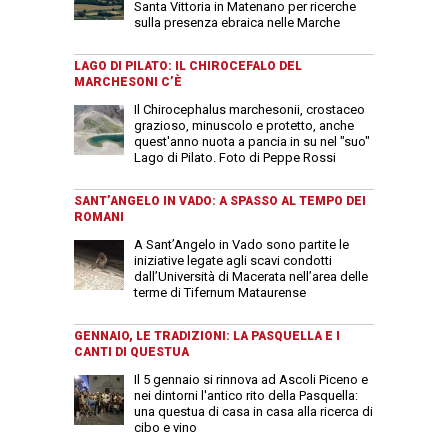
Santa Vittoria in Matenano per ricerche
sulla presenza ebraica nelle Marche
LAGO DI PILATO: IL CHIROCEFALO DEL
MARCHESONI C’È
Il Chirocephalus marchesonii, crostaceo
grazioso, minuscolo e protetto, anche
quest'anno nuota a pancia in su nel "suo"
Lago di Pilato. Foto di Peppe Rossi
SANT’ANGELO IN VADO: A SPASSO AL TEMPO DEI
ROMANI
A Sant’Angelo in Vado sono partite le
iniziative legate agli scavi condotti
dall’Università di Macerata nell’area delle
terme di Tifernum Mataurense
GENNAIO, LE TRADIZIONI: LA PASQUELLA E I
CANTI DI QUESTUA
Il 5 gennaio si rinnova ad Ascoli Piceno e
nei dintorni l'antico rito della Pasquella:
una questua di casa in casa alla ricerca di
cibo e vino