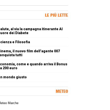
ner Slice
LE PIÙ LETTE
oli più letti
alute, al via la campagna itinerante Al
uore dei Diabete
cienza e Filosofia
inema, il nuovo film dell’agente 007
onquista tutti
conomia, come e quando arriva il Bonus
a 200 euro
n mondo giusto
METEO
a meteorologica delle Marche