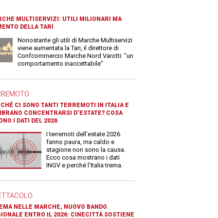
CHE MULTISERVIZI: UTILI MILIONARI MA
ENTO DELLA TARI
Nonostante gli utili di Marche Multiservizi
viene aumentata la Tari, il direttore di
Confcommercio Marche Nord Varotti: "un
comportamento inaccettabile"
RREMOTO
CHÉ CI SONO TANTI TERREMOTI IN ITALIA E
BRANO CONCENTRARSI D’ESTATE? COSA
ONO I DATI DEL 2026
I terremoti dell’estate 2026
fanno paura, ma caldo e
stagione non sono la causa.
Ecco cosa mostrano i dati
INGV e perché l’Italia trema.
ETTACOLO
EMA NELLE MARCHE, NUOVO BANDO
IONALE ENTRO IL 2026: CINECITTÀ SOSTIENE