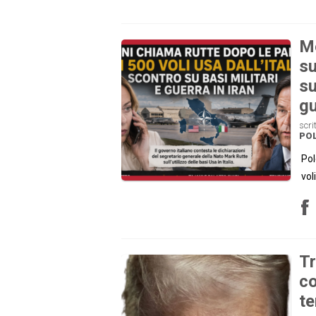
Me
su
su
gu
scri
POL
Pol
vol
Tr
co
te