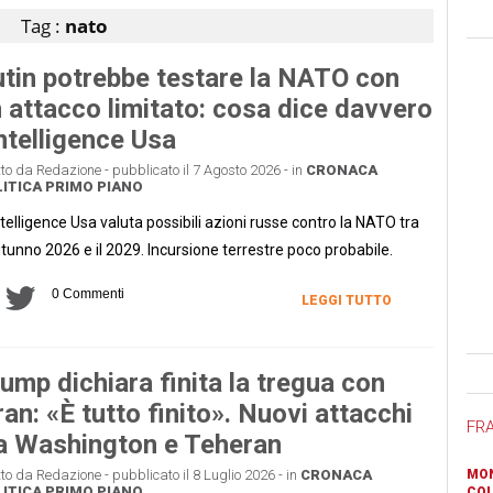
Tag :
nato
tin potrebbe testare la NATO con
 attacco limitato: cosa dice davvero
intelligence Usa
tto da Redazione - pubblicato il 7 Agosto 2026 - in
CRONACA
ITICA
PRIMO PIANO
ntelligence Usa valuta possibili azioni russe contro la NATO tra
utunno 2026 e il 2029. Incursione terrestre poco probabile.
0 Commenti
LEGGI TUTTO
Ban
ump dichiara finita la tregua con
Iran: «È tutto finito». Nuovi attacchi
FR
a Washington e Teheran
tto da Redazione - pubblicato il 8 Luglio 2026 - in
CRONACA
MON
ITICA
PRIMO PIANO
COL