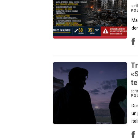
scri
POL
Mas
den
Tr
«S
te
scri
POL
Don
un 
ita