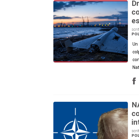
Dr
co
es
scri
POL
Un 
col
con
Nat
NA
co
in
scri
POL