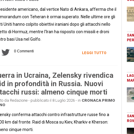
presidente americano, dal vertice Nato di Ankara, afferma che il
orandum con Teheran è ormai superato. Nelle ultime ore gli
ti Uniti hanno colpito obiettivi iraniani dopo gli attacchi nello
etto di Hormuz, mentre l'Iran ha risposto con missili e droni
SAN
tro basi Usa nel Golfo.
PER
0 Commenti
LEGGI TUTTO
erra in Ucraina, Zelensky rivendica
LAG
MAR
id in profondità in Russia. Nuovi
tacchi russi: almeno cinque morti
tto da Redazione - pubblicato il 8 Luglio 2026 - in
CRONACA
PRIMO
ANO
ensky conferma attacchi contro infrastrutture russe fino a
SAN
RO
00 km dal fronte. Raid di Mosca su Kiev, Kharkiv e Kherson:
eno cinque morti.