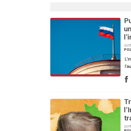
Pu
un
l’
scri
POL
L’i
l’a
Tr
l’
tr
scri
POL