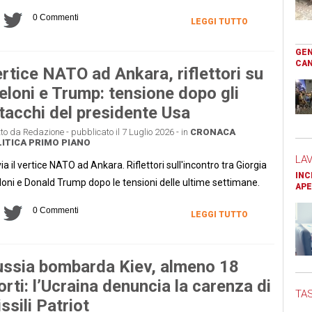
0 Commenti
LEGGI TUTTO
GEN
CAN
rtice NATO ad Ankara, riflettori su
loni e Trump: tensione dopo gli
tacchi del presidente Usa
tto da Redazione - pubblicato il 7 Luglio 2026 - in
CRONACA
ITICA
PRIMO PIANO
LA
via il vertice NATO ad Ankara. Riflettori sull'incontro tra Giorgia
INC
oni e Donald Trump dopo le tensioni delle ultime settimane.
APE
0 Commenti
LEGGI TUTTO
ssia bombarda Kiev, almeno 18
rti: l’Ucraina denuncia la carenza di
TAS
ssili Patriot