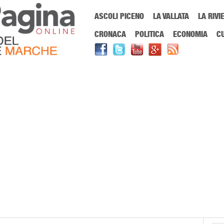
Menu Principale
ASCOLI PICENO
LA VALLATA
LA RIVI
Sei in:
PrimaPaginaOnline.it
Home
»
nato
CRONACA
POLITICA
ECONOMIA
C