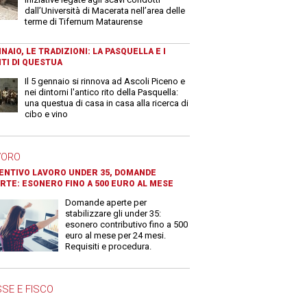
dall’Università di Macerata nell’area delle
terme di Tifernum Mataurense
NAIO, LE TRADIZIONI: LA PASQUELLA E I
TI DI QUESTUA
Il 5 gennaio si rinnova ad Ascoli Piceno e
nei dintorni l'antico rito della Pasquella:
una questua di casa in casa alla ricerca di
cibo e vino
VORO
ENTIVO LAVORO UNDER 35, DOMANDE
RTE: ESONERO FINO A 500 EURO AL MESE
Domande aperte per
stabilizzare gli under 35:
esonero contributivo fino a 500
euro al mese per 24 mesi.
Requisiti e procedura.
SE E FISCO