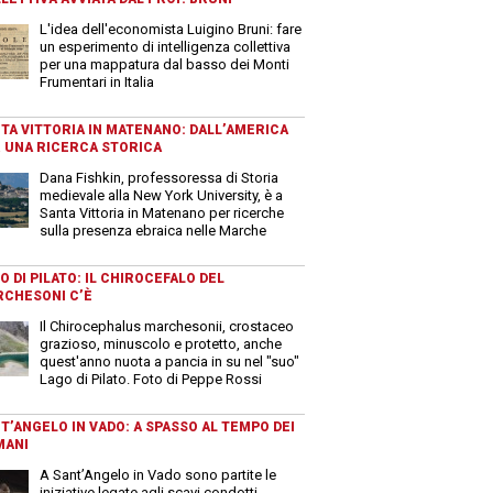
L'idea dell'economista Luigino Bruni: fare
un esperimento di intelligenza collettiva
per una mappatura dal basso dei Monti
Frumentari in Italia
TA VITTORIA IN MATENANO: DALL’AMERICA
 UNA RICERCA STORICA
Dana Fishkin, professoressa di Storia
medievale alla New York University, è a
Santa Vittoria in Matenano per ricerche
sulla presenza ebraica nelle Marche
O DI PILATO: IL CHIROCEFALO DEL
CHESONI C’È
Il Chirocephalus marchesonii, crostaceo
grazioso, minuscolo e protetto, anche
quest'anno nuota a pancia in su nel "suo"
Lago di Pilato. Foto di Peppe Rossi
T’ANGELO IN VADO: A SPASSO AL TEMPO DEI
MANI
A Sant’Angelo in Vado sono partite le
iniziative legate agli scavi condotti