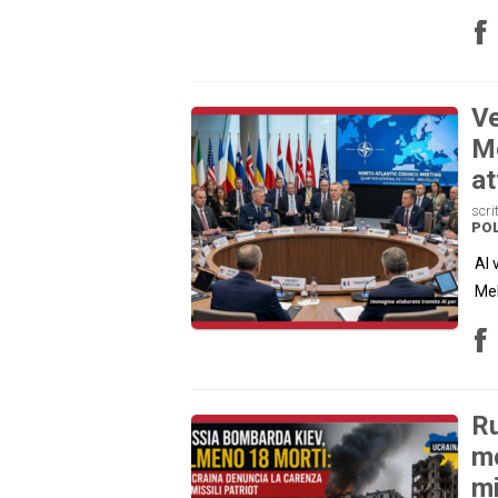
Ve
Me
at
scri
POL
Al 
Mel
Ru
mo
mi