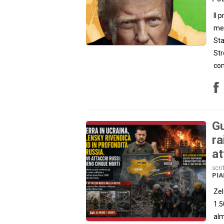
Il 
mem
Sta
Str
con
Gu
ra
at
scri
PI
Zel
1.5
alm