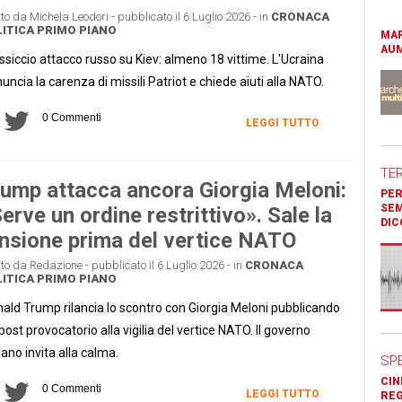
tto da Michela Leodori - pubblicato il 6 Luglio 2026 - in
CRONACA
ITICA
PRIMO PIANO
MAR
AUM
siccio attacco russo su Kiev: almeno 18 vittime. L'Ucraina
uncia la carenza di missili Patriot e chiede aiuti alla NATO.
0 Commenti
LEGGI TUTTO
TE
ump attacca ancora Giorgia Meloni:
PER
SEM
erve un ordine restrittivo». Sale la
DIC
nsione prima del vertice NATO
tto da Redazione - pubblicato il 6 Luglio 2026 - in
CRONACA
ITICA
PRIMO PIANO
ald Trump rilancia lo scontro con Giorgia Meloni pubblicando
post provocatorio alla vigilia del vertice NATO. Il governo
liano invita alla calma.
SP
CIN
0 Commenti
LEGGI TUTTO
REG