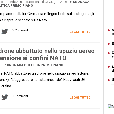
tto da Redazione - pubblicato il 23 Giugno 2026 - in
CRONACA
ITICA
PRIMO PIANO
Ban
mp accusa Italia, Germania e Regno Unito sul sostegno agli
 e riapre lo scontro sulla Nato.
Artic
S
0 Commenti
LEGGI TUTTO
C
S
drone abbattuto nello spazio aereo
C
 tensione ai confini NATO
c
 - in
CRONACA
POLITICA
PRIMO PIANO
E
d
ei NATO abbattono un drone nello spazio aereo lettone.
ensky: “L'aggressore non sta vincendo”. Nuovi aiuti UE
U
'Ucraina.
0 Commenti
LEGGI TUTTO
Cart