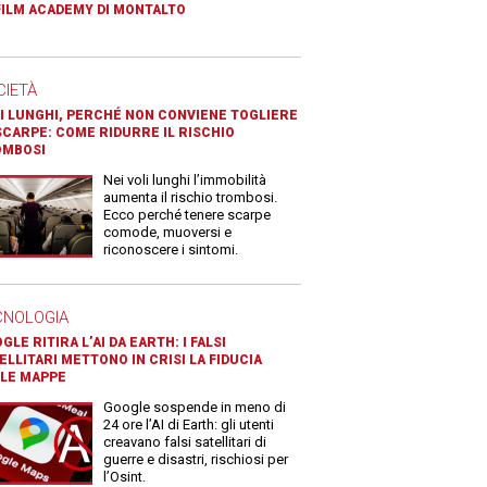
FILM ACADEMY DI MONTALTO
CIETÀ
I LUNGHI, PERCHÉ NON CONVIENE TOGLIERE
SCARPE: COME RIDURRE IL RISCHIO
OMBOSI
Nei voli lunghi l’immobilità
aumenta il rischio trombosi.
Ecco perché tenere scarpe
comode, muoversi e
riconoscere i sintomi.
CNOLOGIA
GLE RITIRA L’AI DA EARTH: I FALSI
ELLITARI METTONO IN CRISI LA FIDUCIA
LE MAPPE
Google sospende in meno di
24 ore l’AI di Earth: gli utenti
creavano falsi satellitari di
guerre e disastri, rischiosi per
l’Osint.