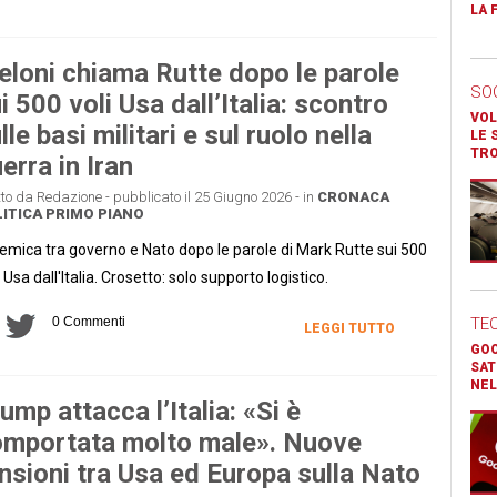
LA 
loni chiama Rutte dopo le parole
SO
i 500 voli Usa dall’Italia: scontro
VOL
lle basi militari e sul ruolo nella
LE 
TR
erra in Iran
tto da Redazione - pubblicato il 25 Giugno 2026 - in
CRONACA
ITICA
PRIMO PIANO
emica tra governo e Nato dopo le parole di Mark Rutte sui 500
i Usa dall'Italia. Crosetto: solo supporto logistico.
0 Commenti
TE
LEGGI TUTTO
GOO
SAT
NEL
ump attacca l’Italia: «Si è
mportata molto male». Nuove
nsioni tra Usa ed Europa sulla Nato