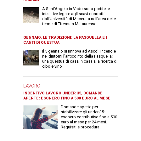
A Sant’Angelo in Vado sono partite le
iniziative legate agli scavi condotti
dall’Università di Macerata nell’area delle
terme di Tifernum Mataurense
GENNAIO, LE TRADIZIONI: LA PASQUELLA E I
CANTI DI QUESTUA
Il 5 gennaio si rinnova ad Ascoli Piceno e
nei dintorni l'antico rito della Pasquella:
una questua di casa in casa alla ricerca di
cibo e vino
LAVORO
INCENTIVO LAVORO UNDER 35, DOMANDE
APERTE: ESONERO FINO A 500 EURO AL MESE
Domande aperte per
stabilizzare gli under 35:
esonero contributivo fino a 500
euro al mese per 24 mesi.
Requisiti e procedura.