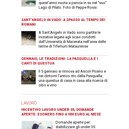
quest'anno nuota a pancia in su nel "suo"
Lago di Pilato. Foto di Peppe Rossi
SANT’ANGELO IN VADO: A SPASSO AL TEMPO DEI
ROMANI
A Sant’Angelo in Vado sono partite le
iniziative legate agli scavi condotti
dall’Università di Macerata nell’area delle
terme di Tifernum Mataurense
GENNAIO, LE TRADIZIONI: LA PASQUELLA E I
CANTI DI QUESTUA
Il 5 gennaio si rinnova ad Ascoli Piceno e
nei dintorni l'antico rito della Pasquella:
una questua di casa in casa alla ricerca di
cibo e vino
LAVORO
INCENTIVO LAVORO UNDER 35, DOMANDE
APERTE: ESONERO FINO A 500 EURO AL MESE
Domande aperte per
stabilizzare gli under 35: