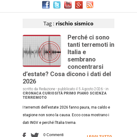
Articoli che contengono il tag selezionato
Tag :
rischio sismico
Perché ci sono
tanti terremoti in
Italia e
sembrano
concentrarsi
d’estate? Cosa dicono i dati del
2026
scritto da Redazione - pubblicato il 5 Agosto 2026 - in
CRONACA
CURIOSITÀ
PRIMO PIANO
SCIENZA
TERREMOTO
I terremoti dell’estate 2026 fanno paura, ma caldo e
stagione non sono la causa. Ecco cosa mostrano i
dati INGV e perché l’Italia trema.
0 Commenti
LEGGI TUTTO