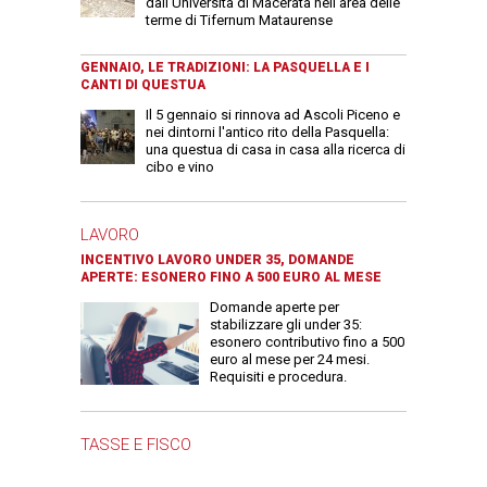
dall’Università di Macerata nell’area delle
terme di Tifernum Mataurense
GENNAIO, LE TRADIZIONI: LA PASQUELLA E I
CANTI DI QUESTUA
Il 5 gennaio si rinnova ad Ascoli Piceno e
nei dintorni l'antico rito della Pasquella:
una questua di casa in casa alla ricerca di
cibo e vino
LAVORO
INCENTIVO LAVORO UNDER 35, DOMANDE
APERTE: ESONERO FINO A 500 EURO AL MESE
Domande aperte per
stabilizzare gli under 35:
esonero contributivo fino a 500
euro al mese per 24 mesi.
Requisiti e procedura.
TASSE E FISCO