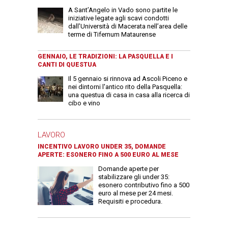
A Sant’Angelo in Vado sono partite le
iniziative legate agli scavi condotti
dall’Università di Macerata nell’area delle
terme di Tifernum Mataurense
GENNAIO, LE TRADIZIONI: LA PASQUELLA E I
CANTI DI QUESTUA
Il 5 gennaio si rinnova ad Ascoli Piceno e
nei dintorni l'antico rito della Pasquella:
una questua di casa in casa alla ricerca di
cibo e vino
LAVORO
INCENTIVO LAVORO UNDER 35, DOMANDE
APERTE: ESONERO FINO A 500 EURO AL MESE
Domande aperte per
stabilizzare gli under 35:
esonero contributivo fino a 500
euro al mese per 24 mesi.
Requisiti e procedura.