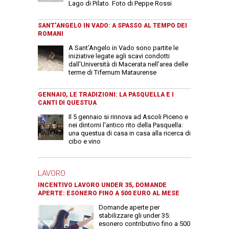
Lago di Pilato. Foto di Peppe Rossi
SANT’ANGELO IN VADO: A SPASSO AL TEMPO DEI
ROMANI
A Sant’Angelo in Vado sono partite le
iniziative legate agli scavi condotti
dall’Università di Macerata nell’area delle
terme di Tifernum Mataurense
GENNAIO, LE TRADIZIONI: LA PASQUELLA E I
CANTI DI QUESTUA
Il 5 gennaio si rinnova ad Ascoli Piceno e
nei dintorni l'antico rito della Pasquella:
una questua di casa in casa alla ricerca di
cibo e vino
LAVORO
INCENTIVO LAVORO UNDER 35, DOMANDE
APERTE: ESONERO FINO A 500 EURO AL MESE
Domande aperte per
stabilizzare gli under 35:
esonero contributivo fino a 500