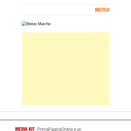
METEO
Carta meteorologica delle Marche
Banner Slice
MEDIA KIT
- PrimaPaginaOnline è un