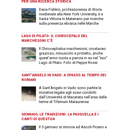
PER UNA RICERCA STORICA
Dana Fishkin, professoressa di Storia
medievale alla New York University, è a
Santa Vittoria in Matenano per ricerche
sulla presenza ebraica nelle Marche
LAGO DI PILATO: IL CHIROCEFALO DEL
MARCHESONI C’È
Il Chirocephalus marchesonii, crostaceo
grazioso, minuscolo e protetto, anche
quest'anno nuota a pancia in su nel "suo"
Lago di Pilato. Foto di Peppe Rossi
SANT’ANGELO IN VADO: A SPASSO AL TEMPO DEI
ROMANI
A Sant’Angelo in Vado sono partite le
iniziative legate agli scavi condotti
dall’Università di Macerata nell’area delle
terme di Tifernum Mataurense
GENNAIO, LE TRADIZIONI: LA PASQUELLA E I
CANTI DI QUESTUA
Il 5 gennaio si rinnova ad Ascoli Piceno e