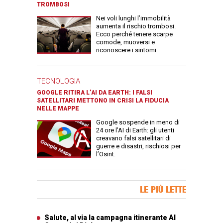
TROMBOSI
Nei voli lunghi l’immobilità
aumenta il rischio trombosi.
Ecco perché tenere scarpe
comode, muoversi e
riconoscere i sintomi.
TECNOLOGIA
GOOGLE RITIRA L’AI DA EARTH: I FALSI
SATELLITARI METTONO IN CRISI LA FIDUCIA
NELLE MAPPE
Google sospende in meno di
24 ore l’AI di Earth: gli utenti
creavano falsi satellitari di
guerre e disastri, rischiosi per
l’Osint.
Banner Slice
LE PIÙ LETTE
Articoli più letti
Salute, al via la campagna itinerante Al