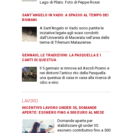
Lago di Pilato. Foto di Peppe Rossi
SANT’ANGELO IN VADO: A SPASSO AL TEMPO DEI
ROMANI
A Sant’Angelo in Vado sono partite le
iniziative legate agli scavi condotti
dall’Università di Macerata nell’area delle
terme di Tifernum Mataurense
GENNAIO, LE TRADIZIONI: LA PASQUELLA E I
CANTI DI QUESTUA
Il 5 gennaio si rinnova ad Ascoli Piceno e
nei dintorni l'antico rito della Pasquella:
una questua di casa in casa alla ricerca di
cibo e vino
LAVORO
INCENTIVO LAVORO UNDER 35, DOMANDE
APERTE: ESONERO FINO A 500 EURO AL MESE
Domande aperte per
stabilizzare gli under 35:
esonero contributivo fino a 500