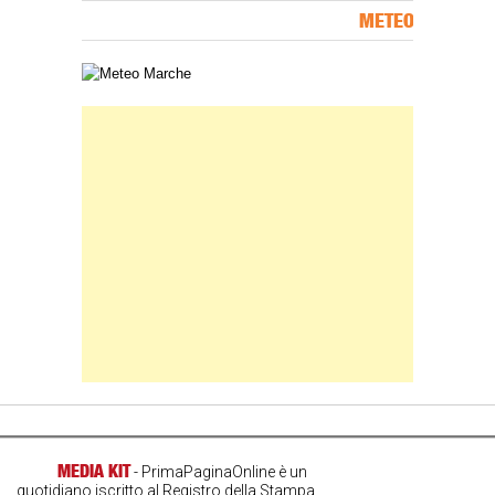
METEO
Carta meteorologica delle Marche
Banner Slice
MEDIA KIT
- PrimaPaginaOnline è un
quotidiano iscritto al Registro della Stampa