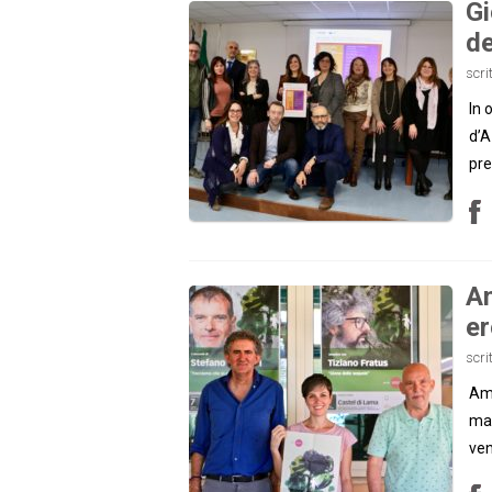
Gi
de
scri
In 
d’A
pre
Am
er
scri
Ama
mae
ven