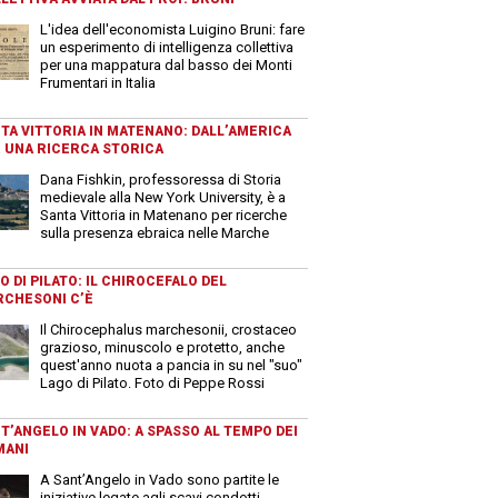
L'idea dell'economista Luigino Bruni: fare
un esperimento di intelligenza collettiva
per una mappatura dal basso dei Monti
Frumentari in Italia
TA VITTORIA IN MATENANO: DALL’AMERICA
 UNA RICERCA STORICA
Dana Fishkin, professoressa di Storia
medievale alla New York University, è a
Santa Vittoria in Matenano per ricerche
sulla presenza ebraica nelle Marche
O DI PILATO: IL CHIROCEFALO DEL
CHESONI C’È
Il Chirocephalus marchesonii, crostaceo
grazioso, minuscolo e protetto, anche
quest'anno nuota a pancia in su nel "suo"
Lago di Pilato. Foto di Peppe Rossi
T’ANGELO IN VADO: A SPASSO AL TEMPO DEI
MANI
A Sant’Angelo in Vado sono partite le
iniziative legate agli scavi condotti