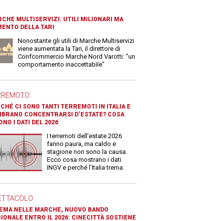
CHE MULTISERVIZI: UTILI MILIONARI MA
ENTO DELLA TARI
Nonostante gli utili di Marche Multiservizi
viene aumentata la Tari, il direttore di
Confcommercio Marche Nord Varotti: "un
comportamento inaccettabile"
RREMOTO
CHÉ CI SONO TANTI TERREMOTI IN ITALIA E
BRANO CONCENTRARSI D’ESTATE? COSA
ONO I DATI DEL 2026
I terremoti dell’estate 2026
fanno paura, ma caldo e
stagione non sono la causa.
Ecco cosa mostrano i dati
INGV e perché l’Italia trema.
ETTACOLO
EMA NELLE MARCHE, NUOVO BANDO
IONALE ENTRO IL 2026: CINECITTÀ SOSTIENE