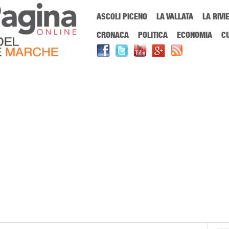
Menu Principale
ASCOLI PICENO
LA VALLATA
LA RIVI
Sei in:
PrimaPaginaOnline.it
Home
»
ama aquilone
CRONACA
POLITICA
ECONOMIA
C