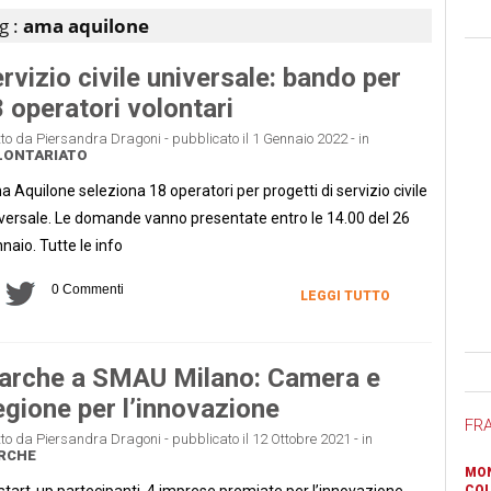
g :
ama aquilone
rvizio civile universale: bando per
 operatori volontari
tto da Piersandra Dragoni - pubblicato il 1 Gennaio 2022 - in
LONTARIATO
 Aquilone seleziona 18 operatori per progetti di servizio civile
versale. Le domande vanno presentate entro le 14.00 del 26
naio. Tutte le info
0 Commenti
LEGGI TUTTO
Ban
arche a SMAU Milano: Camera e
gione per l’innovazione
FR
tto da Piersandra Dragoni - pubblicato il 12 Ottobre 2021 - in
RCHE
MON
start-up partecipanti, 4 imprese premiate per l’innovazione
COL