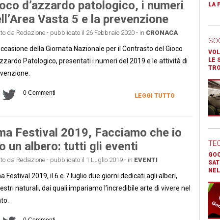
oco d’azzardo patologico, i numeri
LA 
ll’Area Vasta 5 e la prevenzione
tto da Redazione - pubblicato il 26 Febbraio 2020 - in
CRONACA
SO
occasione della Giornata Nazionale per il Contrasto del Gioco
VOL
LE 
zzardo Patologico, presentati i numeri del 2019 e le attività di
TR
venzione.
0 Commenti
LEGGI TUTTO
a Festival 2019, Facciamo che io
TE
o un albero: tutti gli eventi
GOO
tto da Redazione - pubblicato il 1 Luglio 2019 - in
EVENTI
SAT
NEL
 Festival 2019, il 6 e 7 luglio due giorni dedicati agli alberi,
stri naturali, dai quali impariamo l’incredibile arte di vivere nel
to.
0 Commenti