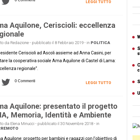
LEGGI TUTTO
Ban
a Aquilone, Ceriscioli: eccellenza
gionale
Artic
W
tto da Redazione - pubblicato il 8 Febbraio 2019 - in
POLITICA
S
presidente Ceriscioli ad Ascoli assieme ad Anna Casini, per
s
itare la cooperativa sociale Ama Aquilone di Castel di Lama:
C
cellenza regionale”.
c
0 Commenti
S
LEGGI TUTTO
U
a Aquilone: presentato il progetto
A, Memoria, Identità e Ambiente
tto da Elena Minucci - pubblicato il 30 Novembre 2018 - in
Cart
RREMOTO
 Aquilone: progetto per bambini e ragazzi con l'obiettivo di
Ban