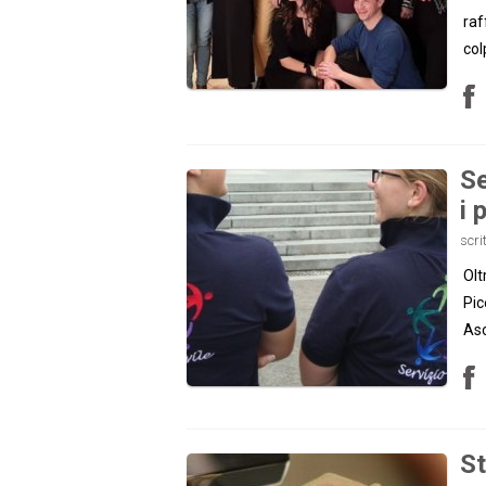
raf
col
Se
i 
scri
Olt
Pic
Asc
St