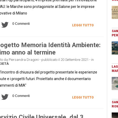
U: le Marche sono protagoniste al Salone per le imprese
ovative di Milano
0 Commenti
LEGGI TUTTO
SAN
PER
ogetto Memoria Identità Ambiente:
imo anno al termine
tto da Piersandra Dragoni - pubblicato il 20 Settembre 2021 - in
IETÀ
LAG
MAR
l'incontro di chiusura del progetto presentate le esperienze
sute e i progetti futuri. Proiettato anche il documentario
ammenti di MIA"
0 Commenti
LEGGI TUTTO
SAN
RO
rvizio Civile Universale, dal 3