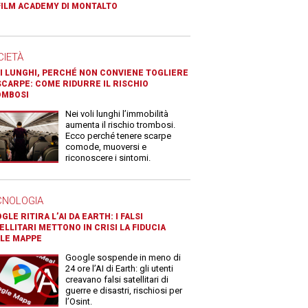
FILM ACADEMY DI MONTALTO
CIETÀ
I LUNGHI, PERCHÉ NON CONVIENE TOGLIERE
SCARPE: COME RIDURRE IL RISCHIO
OMBOSI
Nei voli lunghi l’immobilità
aumenta il rischio trombosi.
Ecco perché tenere scarpe
comode, muoversi e
riconoscere i sintomi.
CNOLOGIA
GLE RITIRA L’AI DA EARTH: I FALSI
ELLITARI METTONO IN CRISI LA FIDUCIA
LE MAPPE
Google sospende in meno di
24 ore l’AI di Earth: gli utenti
creavano falsi satellitari di
guerre e disastri, rischiosi per
l’Osint.