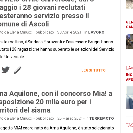
ggio i 28 giovani reclutati
esteranno servizio presso il
mune di Ascoli
GEN
CAN
tto da Elena Minucci - pubblicato il 30 Aprile 2021 - in
LAVORO
sta mattina, il Sindaco Fioravanti e l’assessore Brugni hanno
utato i 28 ragazzi che hanno superato le selezioni del Servizio
ile Universale.
LA
LEGGI TUTTO
INC
APE
a Aquilone, con il concorso Mia! a
sposizione 20 mila euro per i
rritori del sisma
tto da Elena Minucci - pubblicato il 25 Marzo 2021 - in
TERREMOTO
TAS
progetto MIA! coordinato da Ama Aquilone, è stato selezionato