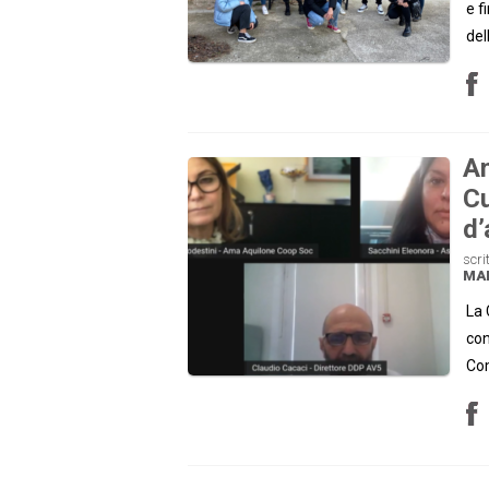
e f
del
Am
Cu
d’
scri
MA
La 
con
Com