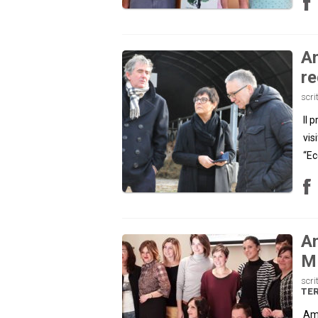
Am
re
scri
Il 
vis
“Ec
Am
MI
scri
TE
Ama