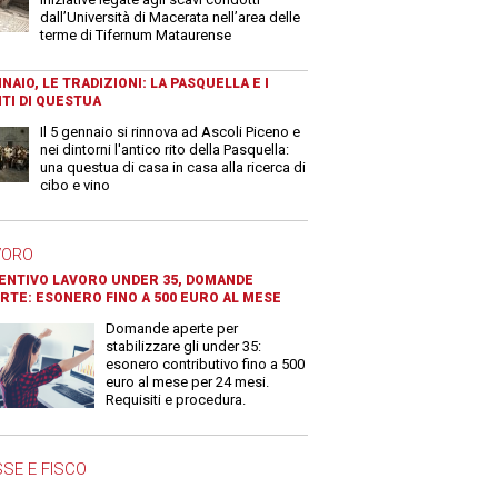
dall’Università di Macerata nell’area delle
terme di Tifernum Mataurense
NAIO, LE TRADIZIONI: LA PASQUELLA E I
TI DI QUESTUA
Il 5 gennaio si rinnova ad Ascoli Piceno e
nei dintorni l'antico rito della Pasquella:
una questua di casa in casa alla ricerca di
cibo e vino
VORO
ENTIVO LAVORO UNDER 35, DOMANDE
RTE: ESONERO FINO A 500 EURO AL MESE
Domande aperte per
stabilizzare gli under 35:
esonero contributivo fino a 500
euro al mese per 24 mesi.
Requisiti e procedura.
SE E FISCO