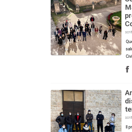
Ma
pr
Co
scri
Que
sal
Civ
Am
di
te
scri
Il 