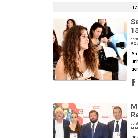
Ta
Se
18
scri
VO
Ama
uni
gen
M
Re
scri
MA
20 