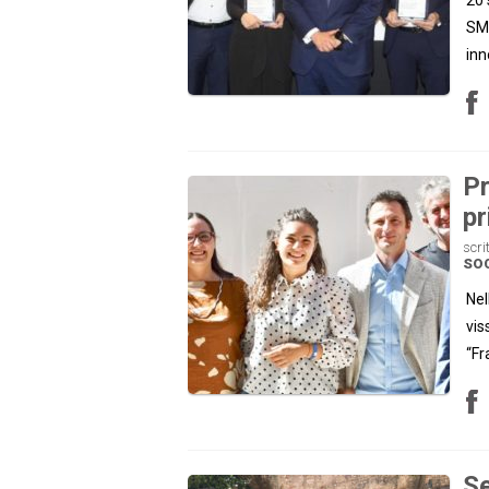
SMA
inn
Pr
pr
scri
SOC
Nel
vis
“Fr
Se