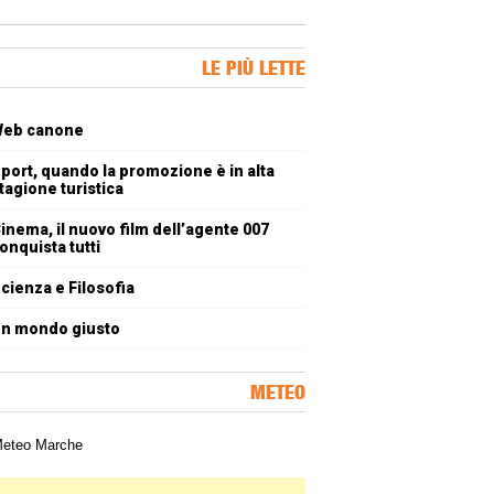
ner Slice
LE PIÙ LETTE
oli più letti
eb canone
port, quando la promozione è in alta
tagione turistica
inema, il nuovo film dell’agente 007
onquista tutti
cienza e Filosofia
n mondo giusto
METEO
a meteorologica delle Marche
ner Slice