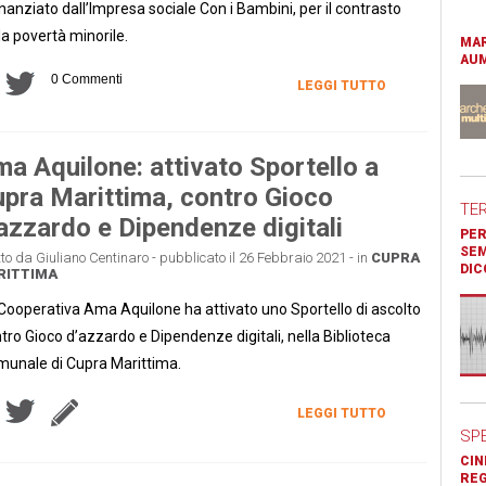
inanziato dall’Impresa sociale Con i Bambini, per il contrasto
la povertà minorile.
MAR
AUM
0 Commenti
LEGGI TUTTO
a Aquilone: attivato Sportello a
pra Marittima, contro Gioco
TE
azzardo e Dipendenze digitali
PER
SEM
tto da Giuliano Centinaro - pubblicato il 26 Febbraio 2021 - in
CUPRA
DIC
RITTIMA
Cooperativa Ama Aquilone ha attivato uno Sportello di ascolto
tro Gioco d’azzardo e Dipendenze digitali, nella Biblioteca
unale di Cupra Marittima.
LEGGI TUTTO
SP
CIN
REG