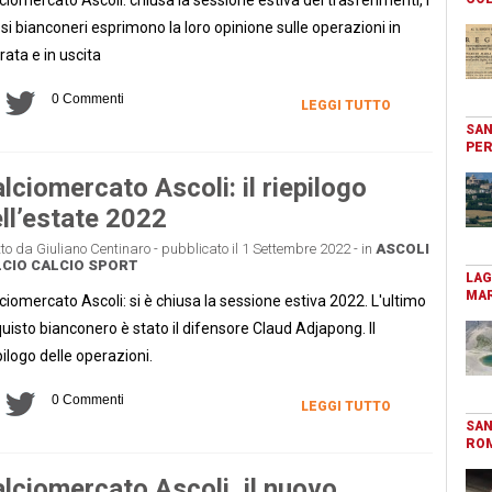
osi bianconeri esprimono la loro opinione sulle operazioni in
rata e in uscita
0 Commenti
LEGGI TUTTO
SAN
PER
lciomercato Ascoli: il riepilogo
ll’estate 2022
tto da Giuliano Centinaro - pubblicato il 1 Settembre 2022 - in
ASCOLI
CIO
CALCIO
SPORT
LAG
MAR
ciomercato Ascoli: si è chiusa la sessione estiva 2022. L'ultimo
uisto bianconero è stato il difensore Claud Adjapong. Il
pilogo delle operazioni.
0 Commenti
LEGGI TUTTO
SAN
RO
lciomercato Ascoli, il nuovo