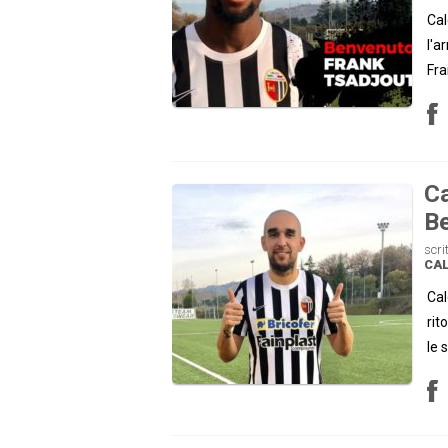
Cal
l'a
Fra
Ca
Be
scri
CAL
Cal
rit
le 