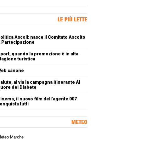
ner Slice
LE PIÙ LETTE
oli più letti
olitica Ascoli: nasce il Comitato Ascolto
 Partecipazione
port, quando la promozione è in alta
tagione turistica
eb canone
alute, al via la campagna itinerante Al
uore dei Diabete
inema, il nuovo film dell’agente 007
onquista tutti
METEO
a meteorologica delle Marche