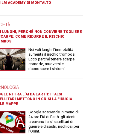
FILM ACADEMY DI MONTALTO
CIETÀ
I LUNGHI, PERCHÉ NON CONVIENE TOGLIERE
SCARPE: COME RIDURRE IL RISCHIO
OMBOSI
Nei voli lunghi l’immobilità
aumenta il rischio trombosi.
Ecco perché tenere scarpe
comode, muoversi e
riconoscere i sintomi.
CNOLOGIA
GLE RITIRA L’AI DA EARTH: I FALSI
ELLITARI METTONO IN CRISI LA FIDUCIA
LE MAPPE
Google sospende in meno di
24 ore l’AI di Earth: gli utenti
creavano falsi satellitari di
guerre e disastri, rischiosi per
l’Osint.