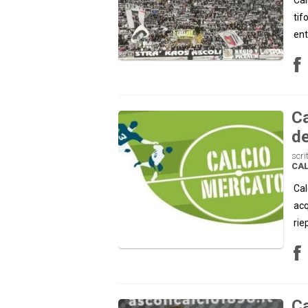
tif
ent
Ca
de
scri
CAL
Cal
acq
rie
Ca