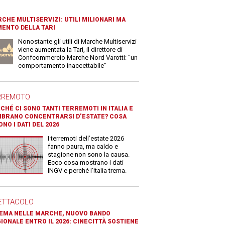
CHE MULTISERVIZI: UTILI MILIONARI MA
ENTO DELLA TARI
Nonostante gli utili di Marche Multiservizi
viene aumentata la Tari, il direttore di
Confcommercio Marche Nord Varotti: "un
comportamento inaccettabile"
RREMOTO
CHÉ CI SONO TANTI TERREMOTI IN ITALIA E
BRANO CONCENTRARSI D’ESTATE? COSA
ONO I DATI DEL 2026
I terremoti dell’estate 2026
fanno paura, ma caldo e
stagione non sono la causa.
Ecco cosa mostrano i dati
INGV e perché l’Italia trema.
ETTACOLO
EMA NELLE MARCHE, NUOVO BANDO
IONALE ENTRO IL 2026: CINECITTÀ SOSTIENE