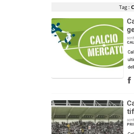
Tag :
C
Ca
g
scri
CAL
Cal
ult
del
Ca
ti
scri
PRI
Cal