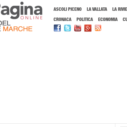
Menu Principale
ASCOLI PICENO
LA VALLATA
LA RIVI
Sei in:
PrimaPaginaOnline.it
Home
»
Calciomercato Ascoli
CRONACA
POLITICA
ECONOMIA
C