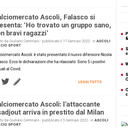
Ban
lciomercato Ascoli, Falasco si
esenta: ‘Ho trovato un gruppo sano,
Artic
n bravi ragazzi’
P
&
tto da Giuliano Centinaro - pubblicato il 17 Gennaio 2022 - in
ASCOLI
CIO
SPORT
S
s
ciomercato Ascoli: è stato presentato il nuovo difensore Nicola
asco. Ecco le dichiarazioni che ha rilasciato. Sono 5 i positivi
W
uali al Covid.
S
C
LEGGI TUTTO
C
c
lciomercato Ascoli: l’attaccante
adjout arriva in prestito dal Milan
tto da Giuliano Centinaro - pubblicato il 5 Gennaio 2022 - in
ASCOLI
CIO
SPORT
Cart