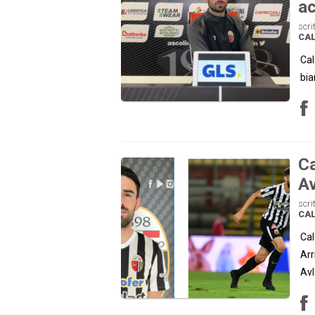
ac
scri
CAL
Cal
bia
Ca
Av
scri
CAL
Cal
Arr
Avl