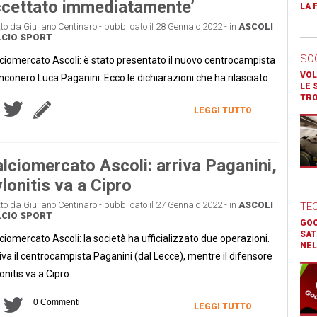
cettato immediatamente’
LA 
tto da Giuliano Centinaro - pubblicato il 28 Gennaio 2022 - in
ASCOLI
CIO
SPORT
SO
ciomercato Ascoli: è stato presentato il nuovo centrocampista
VOL
nconero Luca Paganini. Ecco le dichiarazioni che ha rilasciato.
LE 
TR
LEGGI TUTTO
lciomercato Ascoli: arriva Paganini,
lonitis va a Cipro
tto da Giuliano Centinaro - pubblicato il 27 Gennaio 2022 - in
ASCOLI
TE
CIO
SPORT
GOO
SAT
ciomercato Ascoli: la società ha ufficializzato due operazioni.
NEL
iva il centrocampista Paganini (dal Lecce), mentre il difensore
onitis va a Cipro.
0 Commenti
LEGGI TUTTO