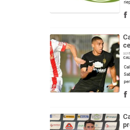
rie
Ca
ce
scri
CAL
Cal
Sab
per
Ca
pr