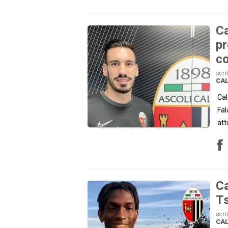
Ca
pr
co
scri
CAL
Cal
Fal
att
Ca
Ts
scri
CAL