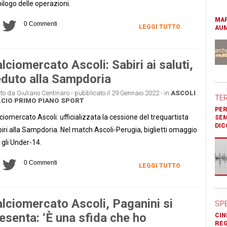
pilogo delle operazioni.
MAR
0 Commenti
LEGGI TUTTO
AUM
lciomercato Ascoli: Sabiri ai saluti,
duto alla Sampdoria
tto da Giuliano Centinaro - pubblicato il 29 Gennaio 2022 - in
ASCOLI
TE
CIO
PRIMO PIANO
SPORT
PER
ciomercato Ascoli: ufficializzata la cessione del trequartista
SEM
DIC
iri alla Sampdoria. Nel match Ascoli-Perugia, biglietti omaggio
 gli Under-14.
0 Commenti
LEGGI TUTTO
lciomercato Ascoli, Paganini si
SP
esenta: ‘È una sfida che ho
CIN
REG