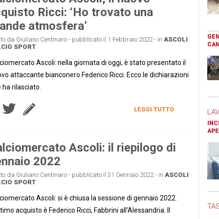
quisto Ricci: ‘Ho trovato una
ande atmosfera’
GEN
tto da Giuliano Centinaro - pubblicato il 1 Febbraio 2022 - in
ASCOLI
CAN
CIO
SPORT
ciomercato Ascoli: nella giornata di oggi, è stato presentato il
vo attaccante bianconero Federico Ricci. Ecco le dichiarazioni
 ha rilasciato.
LEGGI TUTTO
LA
INC
APE
lciomercato Ascoli: il riepilogo di
ennaio 2022
tto da Giuliano Centinaro - pubblicato il 31 Gennaio 2022 - in
ASCOLI
CIO
SPORT
ciomercato Ascoli: si è chiusa la sessione di gennaio 2022.
TAS
ltimo acquisto è Federico Ricci, Fabbrini all'Alessandria. Il