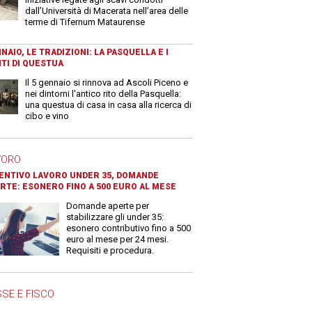
dall’Università di Macerata nell’area delle
terme di Tifernum Mataurense
NAIO, LE TRADIZIONI: LA PASQUELLA E I
TI DI QUESTUA
Il 5 gennaio si rinnova ad Ascoli Piceno e
nei dintorni l'antico rito della Pasquella:
una questua di casa in casa alla ricerca di
cibo e vino
VORO
ENTIVO LAVORO UNDER 35, DOMANDE
RTE: ESONERO FINO A 500 EURO AL MESE
Domande aperte per
stabilizzare gli under 35:
esonero contributivo fino a 500
euro al mese per 24 mesi.
Requisiti e procedura.
SE E FISCO