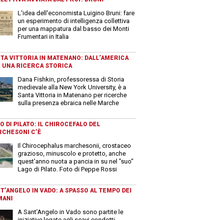
L'idea dell'economista Luigino Bruni: fare
un esperimento di intelligenza collettiva
per una mappatura dal basso dei Monti
Frumentari in Italia
TA VITTORIA IN MATENANO: DALL’AMERICA
 UNA RICERCA STORICA
Dana Fishkin, professoressa di Storia
medievale alla New York University, è a
Santa Vittoria in Matenano per ricerche
sulla presenza ebraica nelle Marche
O DI PILATO: IL CHIROCEFALO DEL
CHESONI C’È
Il Chirocephalus marchesonii, crostaceo
grazioso, minuscolo e protetto, anche
quest'anno nuota a pancia in su nel "suo"
Lago di Pilato. Foto di Peppe Rossi
T’ANGELO IN VADO: A SPASSO AL TEMPO DEI
MANI
A Sant’Angelo in Vado sono partite le
iniziative legate agli scavi condotti