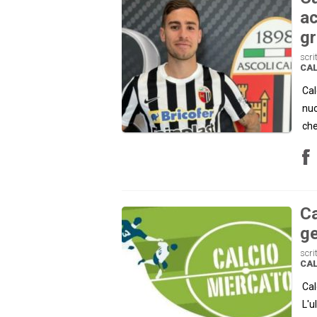
ac
gr
scri
CAL
Cal
nuo
che
Ca
g
scri
CAL
Cal
L'u