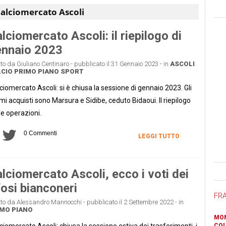
alciomercato Ascoli
lciomercato Ascoli: il riepilogo di
ennaio 2023
tto da Giuliano Centinaro - pubblicato il 31 Gennaio 2023 - in
ASCOLI
CIO
PRIMO PIANO
SPORT
ciomercato Ascoli: si è chiusa la sessione di gennaio 2023. Gli
imi acquisti sono Marsura e Sidibe, ceduto Bidaoui. Il riepilogo
le operazioni.
0 Commenti
LEGGI TUTTO
Ban
lciomercato Ascoli, ecco i voti dei
fosi bianconeri
FR
tto da Alessandro Mannocchi - pubblicato il 2 Settembre 2022 - in
MO PIANO
MON
ciomercato Ascoli: chiusa la sessione estiva dei trasferimenti, i
COL