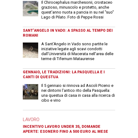
Il Chirocephalus marchesonii, crostaceo
grazioso, minuscolo e protetto, anche
quest'anno nuota a pancia in su nel "suo"
Lago di Pilato. Foto di Peppe Rossi
SANT’ANGELO IN VADO: A SPASSO AL TEMPO DEI
ROMANI
A Sant’Angelo in Vado sono partite le
iniziative legate agli scavi condotti
dall’Università di Macerata nell’area delle
terme di Tifernum Mataurense
GENNAIO, LE TRADIZIONI: LA PASQUELLA E I
CANTI DI QUESTUA
Il 5 gennaio si rinnova ad Ascoli Piceno e
nei dintorni l'antico rito della Pasquella:
una questua di casa in casa alla ricerca di
cibo e vino
LAVORO
INCENTIVO LAVORO UNDER 35, DOMANDE
APERTE: ESONERO FINO A 500 EURO AL MESE