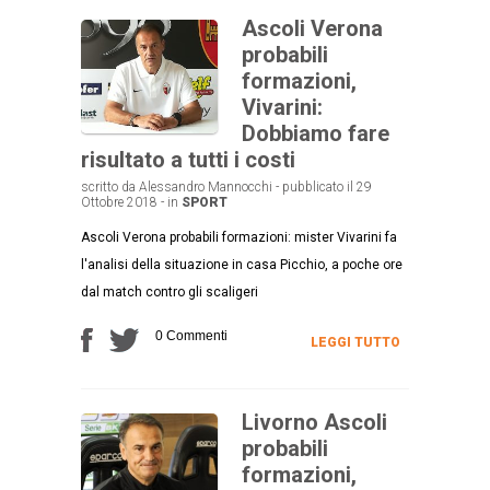
Ascoli Verona
probabili
formazioni,
Vivarini:
Dobbiamo fare
risultato a tutti i costi
scritto da Alessandro Mannocchi - pubblicato il 29
Ottobre 2018 - in
SPORT
Ascoli Verona probabili formazioni: mister Vivarini fa
l'analisi della situazione in casa Picchio, a poche ore
dal match contro gli scaligeri
0 Commenti
LEGGI TUTTO
Livorno Ascoli
probabili
formazioni,