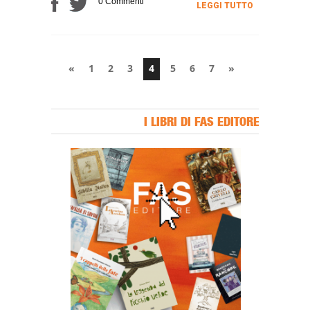
0 Commenti
LEGGI TUTTO
«
1
2
3
4
5
6
7
»
I LIBRI DI FAS EDITORE