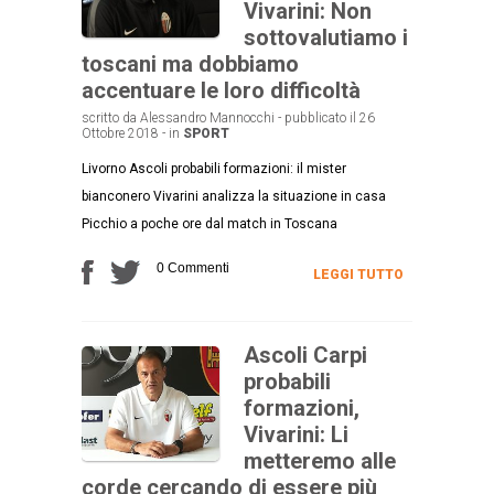
Vivarini: Non
sottovalutiamo i
toscani ma dobbiamo
accentuare le loro difficoltà
scritto da Alessandro Mannocchi - pubblicato il 26
Ottobre 2018 - in
SPORT
Livorno Ascoli probabili formazioni: il mister
bianconero Vivarini analizza la situazione in casa
Picchio a poche ore dal match in Toscana
0 Commenti
LEGGI TUTTO
Ascoli Carpi
probabili
formazioni,
Vivarini: Li
metteremo alle
corde cercando di essere più