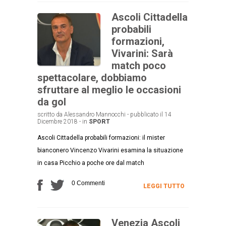
Ascoli Cittadella
probabili
formazioni,
Vivarini: Sarà
match poco
spettacolare, dobbiamo
sfruttare al meglio le occasioni
da gol
scritto da Alessandro Mannocchi - pubblicato il 14
Dicembre 2018 - in
SPORT
Ascoli Cittadella probabili formazioni: il mister
bianconero Vincenzo Vivarini esamina la situazione
in casa Picchio a poche ore dal match
0 Commenti
LEGGI TUTTO
Venezia Ascoli