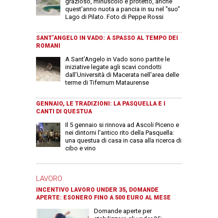
grazioso, minuscolo e protetto, anche
quest'anno nuota a pancia in su nel "suo"
Lago di Pilato. Foto di Peppe Rossi
SANT’ANGELO IN VADO: A SPASSO AL TEMPO DEI
ROMANI
A Sant’Angelo in Vado sono partite le
iniziative legate agli scavi condotti
dall’Università di Macerata nell’area delle
terme di Tifernum Mataurense
GENNAIO, LE TRADIZIONI: LA PASQUELLA E I
CANTI DI QUESTUA
Il 5 gennaio si rinnova ad Ascoli Piceno e
nei dintorni l'antico rito della Pasquella:
una questua di casa in casa alla ricerca di
cibo e vino
LAVORO
INCENTIVO LAVORO UNDER 35, DOMANDE
APERTE: ESONERO FINO A 500 EURO AL MESE
Domande aperte per