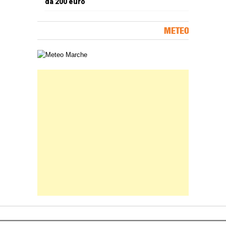
da 200 euro
METEO
Carta meteorologica delle Marche
Banner Slice