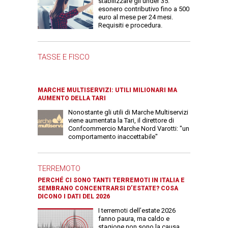
stabilizzare gli under 35:
esonero contributivo fino a 500
euro al mese per 24 mesi.
Requisiti e procedura.
TASSE E FISCO
MARCHE MULTISERVIZI: UTILI MILIONARI MA
AUMENTO DELLA TARI
Nonostante gli utili di Marche Multiservizi
viene aumentata la Tari, il direttore di
Confcommercio Marche Nord Varotti: "un
comportamento inaccettabile"
TERREMOTO
PERCHÉ CI SONO TANTI TERREMOTI IN ITALIA E
SEMBRANO CONCENTRARSI D’ESTATE? COSA
DICONO I DATI DEL 2026
I terremoti dell’estate 2026
fanno paura, ma caldo e
stagione non sono la causa.