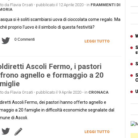
tto da Flavia Orsati - pubblicato il 12 Aprile 2020 - in
FRAMMENTI DI
MORIA
Ban
asqua si è soliti scambiarsi uova di cioccolata come regalo. Ma
ché proprio l'uovo è il simbolo di questa festività?
Artic
W
0 Commenti
LEGGI TUTTO
S
s
S
ldiretti Ascoli Fermo, i pastori
frono agnello e formaggio a 20
S
C
miglie
U
tto da Flavia Orsati - pubblicato il 9 Aprile 2020 - in
CRONACA
diretti Ascoli Fermo, dei pastori hanno offerto agnello e
maggio a 20 famiglie in difficoltà economiche segnalate dal
une di Ascoli.
Cart
LEGGI TUTTO
Ban