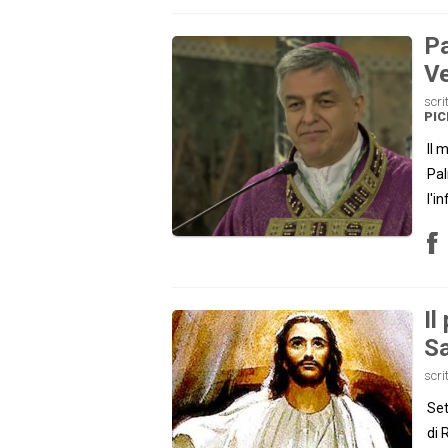
Pa
Ve
scri
PI
Il 
Pal
l'i
Il
Sa
scri
Set
di 