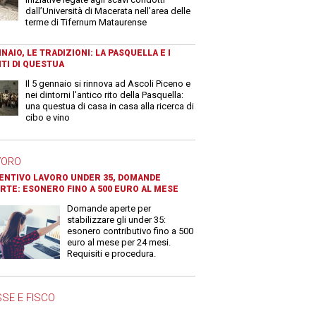
dall’Università di Macerata nell’area delle
terme di Tifernum Mataurense
NAIO, LE TRADIZIONI: LA PASQUELLA E I
TI DI QUESTUA
Il 5 gennaio si rinnova ad Ascoli Piceno e
nei dintorni l'antico rito della Pasquella:
una questua di casa in casa alla ricerca di
cibo e vino
VORO
ENTIVO LAVORO UNDER 35, DOMANDE
RTE: ESONERO FINO A 500 EURO AL MESE
Domande aperte per
stabilizzare gli under 35:
esonero contributivo fino a 500
euro al mese per 24 mesi.
Requisiti e procedura.
SE E FISCO