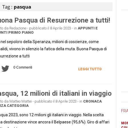
Tag :
pasqua
ona Pasqua di Resurrezione a tutti!
tto da Redazione - pubblicato il 8 Aprile 2023 - in
APPUNTI E
UNTI
PRIMO PIANO
nel sepolcro della Speranza, milioni di coscienze, come
salidi, vivono in silenzio la fatica della muta. Buona Pasqua di
urrezione a tutti
0 Commenti
LEGGI TUTTO
squa, 12 milioni di italiani in viaggio
Ban
tto da Matteo Mattei - pubblicato il 8 Aprile 2023 - in
CRONACA
NZA CATEGORIA
FR
qua 2023, sono 12 milioni gli italiani in viaggio. Nella scelta
la destinazione vince ancora il Belpaese (95,6%). Giro di affari
MON
COL