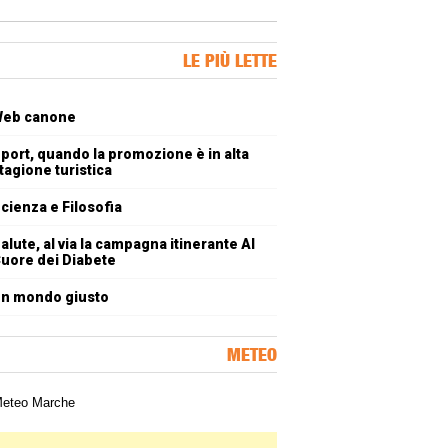
ner Slice
LE PIÙ LETTE
oli più letti
eb canone
port, quando la promozione è in alta
tagione turistica
cienza e Filosofia
alute, al via la campagna itinerante Al
uore dei Diabete
n mondo giusto
METEO
a meteorologica delle Marche
ner Slice