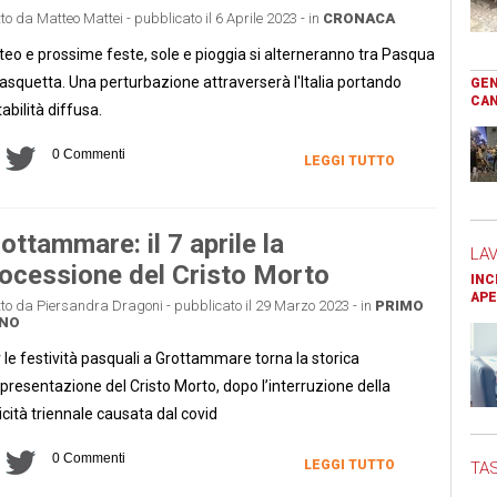
tto da Matteo Mattei - pubblicato il 6 Aprile 2023 - in
CRONACA
eo e prossime feste, sole e pioggia si alterneranno tra Pasqua
asquetta. Una perturbazione attraverserà l'Italia portando
GEN
CAN
tabilità diffusa.
0 Commenti
LEGGI TUTTO
ottammare: il 7 aprile la
LA
ocessione del Cristo Morto
INC
APE
tto da Piersandra Dragoni - pubblicato il 29 Marzo 2023 - in
PRIMO
ANO
 le festività pasquali a Grottammare torna la storica
presentazione del Cristo Morto, dopo l’interruzione della
licità triennale causata dal covid
0 Commenti
LEGGI TUTTO
TAS