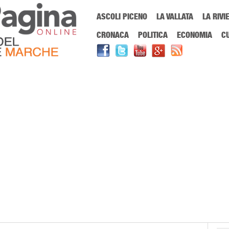
Menu Principale
ASCOLI PICENO
LA VALLATA
LA RIVI
Sei in:
PrimaPaginaOnline.it
Home
»
pasqua
CRONACA
POLITICA
ECONOMIA
C