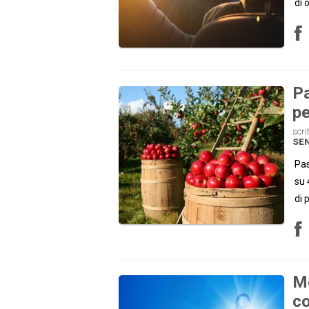
di 
Pa
p
scri
SE
Pas
su 
di 
Me
co