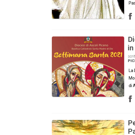
Pa
Di
in
scri
PI
La 
Mon
di 
Pe
P