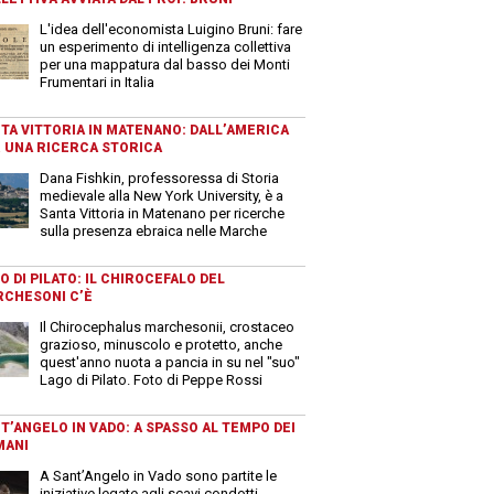
L'idea dell'economista Luigino Bruni: fare
un esperimento di intelligenza collettiva
per una mappatura dal basso dei Monti
Frumentari in Italia
TA VITTORIA IN MATENANO: DALL’AMERICA
 UNA RICERCA STORICA
Dana Fishkin, professoressa di Storia
medievale alla New York University, è a
Santa Vittoria in Matenano per ricerche
sulla presenza ebraica nelle Marche
O DI PILATO: IL CHIROCEFALO DEL
CHESONI C’È
Il Chirocephalus marchesonii, crostaceo
grazioso, minuscolo e protetto, anche
quest'anno nuota a pancia in su nel "suo"
Lago di Pilato. Foto di Peppe Rossi
T’ANGELO IN VADO: A SPASSO AL TEMPO DEI
MANI
A Sant’Angelo in Vado sono partite le
iniziative legate agli scavi condotti