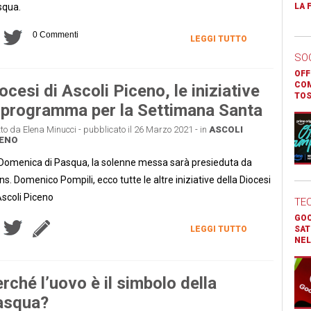
squa.
LA 
0 Commenti
LEGGI TUTTO
SO
OFF
COM
ocesi di Ascoli Piceno, le iniziative
TOS
 programma per la Settimana Santa
tto da Elena Minucci - pubblicato il 26 Marzo 2021 - in
ASCOLI
CENO
Domenica di Pasqua, la solenne messa sarà presieduta da
s. Domenico Pompili, ecco tutte le altre iniziative della Diocesi
Ascoli Piceno
TE
GOO
LEGGI TUTTO
SAT
NEL
rché l’uovo è il simbolo della
asqua?