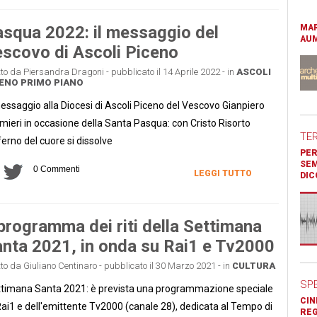
squa 2022: il messaggio del
MAR
AUM
scovo di Ascoli Piceno
tto da Piersandra Dragoni - pubblicato il 14 Aprile 2022 - in
ASCOLI
CENO
PRIMO PIANO
messaggio alla Diocesi di Ascoli Piceno del Vescovo Gianpiero
mieri in occasione della Santa Pasqua: con Cristo Risorto
TE
nferno del cuore si dissolve
PER
SEM
0 Commenti
LEGGI TUTTO
DIC
 programma dei riti della Settimana
nta 2021, in onda su Rai1 e Tv2000
tto da Giuliano Centinaro - pubblicato il 30 Marzo 2021 - in
CULTURA
SP
timana Santa 2021: è prevista una programmazione speciale
CIN
Rai1 e dell'emittente Tv2000 (canale 28), dedicata al Tempo di
REG