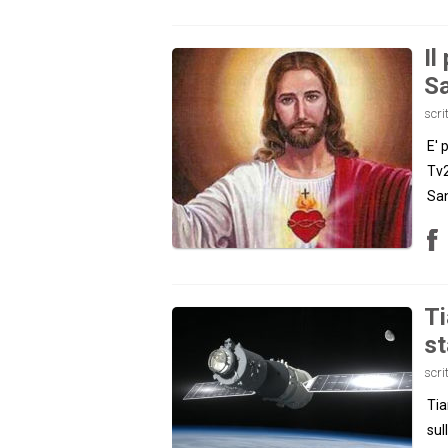
Il
Sa
scri
E' 
Tv2
San
Ti
st
scri
Tia
sul