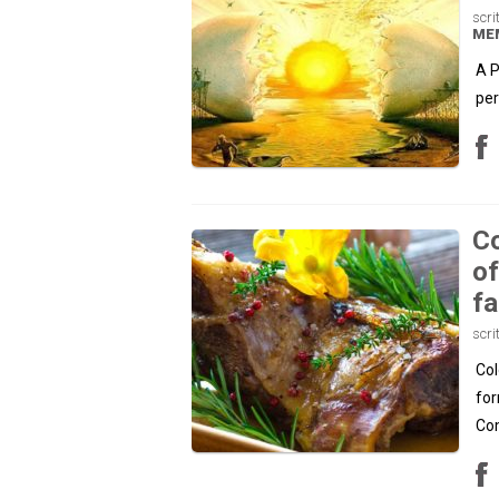
scri
ME
A P
per
Co
of
fa
scri
Col
for
Com