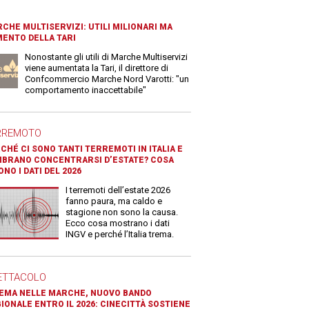
CHE MULTISERVIZI: UTILI MILIONARI MA
ENTO DELLA TARI
Nonostante gli utili di Marche Multiservizi
viene aumentata la Tari, il direttore di
Confcommercio Marche Nord Varotti: "un
comportamento inaccettabile"
RREMOTO
CHÉ CI SONO TANTI TERREMOTI IN ITALIA E
BRANO CONCENTRARSI D’ESTATE? COSA
ONO I DATI DEL 2026
I terremoti dell’estate 2026
fanno paura, ma caldo e
stagione non sono la causa.
Ecco cosa mostrano i dati
INGV e perché l’Italia trema.
ETTACOLO
EMA NELLE MARCHE, NUOVO BANDO
IONALE ENTRO IL 2026: CINECITTÀ SOSTIENE