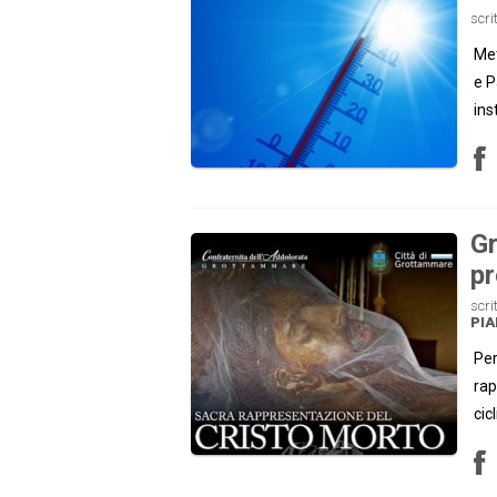
scri
Met
e P
ins
Gr
pr
scri
PI
Per
rap
cic