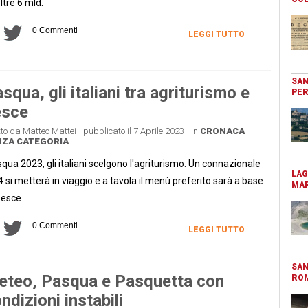
oltre 6 mld.
0 Commenti
LEGGI TUTTO
SAN
squa, gli italiani tra agriturismo e
PER
esce
tto da Matteo Mattei - pubblicato il 7 Aprile 2023 - in
CRONACA
NZA CATEGORIA
qua 2023, gli italiani scelgono l'agriturismo. Un connazionale
LAG
4 si metterà in viaggio e a tavola il menù preferito sarà a base
MAR
pesce
0 Commenti
LEGGI TUTTO
SAN
teo, Pasqua e Pasquetta con
RO
ndizioni instabili