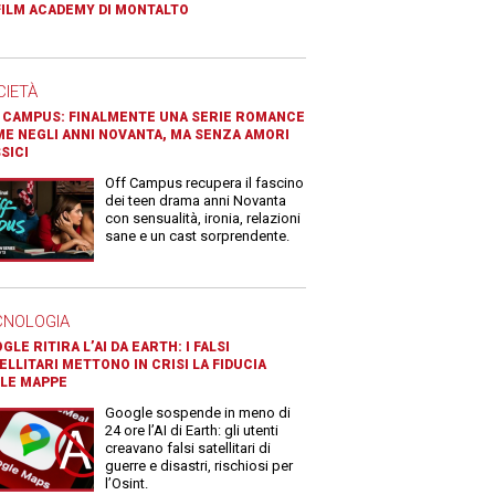
FILM ACADEMY DI MONTALTO
CIETÀ
 CAMPUS: FINALMENTE UNA SERIE ROMANCE
E NEGLI ANNI NOVANTA, MA SENZA AMORI
SICI
Off Campus recupera il fascino
dei teen drama anni Novanta
con sensualità, ironia, relazioni
sane e un cast sorprendente.
CNOLOGIA
GLE RITIRA L’AI DA EARTH: I FALSI
ELLITARI METTONO IN CRISI LA FIDUCIA
LE MAPPE
Google sospende in meno di
24 ore l’AI di Earth: gli utenti
creavano falsi satellitari di
guerre e disastri, rischiosi per
l’Osint.