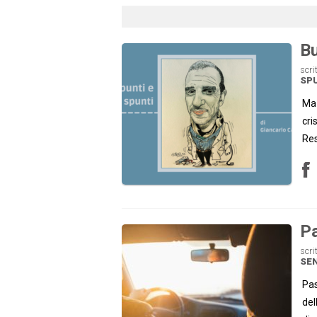
Bu
scri
SP
Ma 
cri
Res
Pa
scri
SE
Pas
del