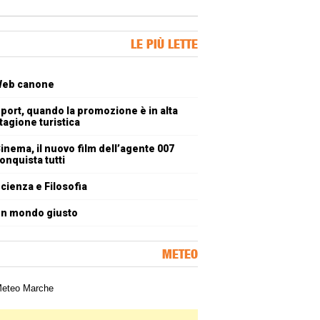
ner Slice
LE PIÙ LETTE
oli più letti
eb canone
port, quando la promozione è in alta
tagione turistica
inema, il nuovo film dell’agente 007
onquista tutti
cienza e Filosofia
n mondo giusto
METEO
a meteorologica delle Marche
ner Slice