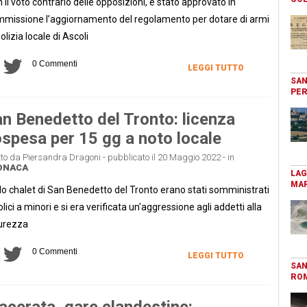
 il voto contrario delle opposizioni, è stato approvato in
missione l’aggiornamento del regolamento per dotare di armi
polizia locale di Ascoli
0 Commenti
LEGGI TUTTO
SAN
PER
n Benedetto del Tronto: licenza
spesa per 15 gg a noto locale
tto da Piersandra Dragoni - pubblicato il 20 Maggio 2022 - in
ONACA
LAG
MAR
lo chalet di San Benedetto del Tronto erano stati somministrati
olici a minori e si era verificata un'aggressione agli addetti alla
urezza
0 Commenti
LEGGI TUTTO
SAN
RO
cerata, gare clandestine: