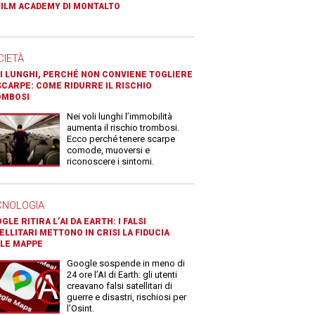
FILM ACADEMY DI MONTALTO
CIETÀ
I LUNGHI, PERCHÉ NON CONVIENE TOGLIERE
SCARPE: COME RIDURRE IL RISCHIO
OMBOSI
Nei voli lunghi l’immobilità
aumenta il rischio trombosi.
Ecco perché tenere scarpe
comode, muoversi e
riconoscere i sintomi.
CNOLOGIA
GLE RITIRA L’AI DA EARTH: I FALSI
ELLITARI METTONO IN CRISI LA FIDUCIA
LE MAPPE
Google sospende in meno di
24 ore l’AI di Earth: gli utenti
creavano falsi satellitari di
guerre e disastri, rischiosi per
l’Osint.