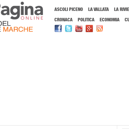
Menu Principale
ASCOLI PICENO
LA VALLATA
LA RIVI
Sei in:
PrimaPaginaOnline.it
Home
»
polizia locale
CRONACA
POLITICA
ECONOMIA
C