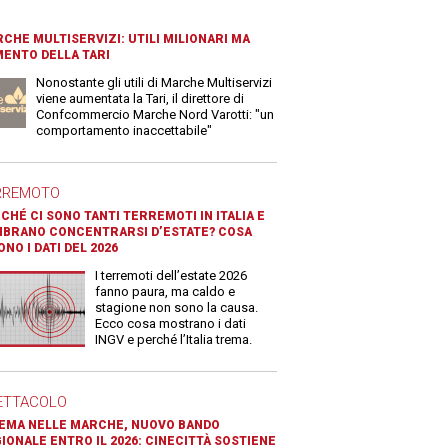
CHE MULTISERVIZI: UTILI MILIONARI MA
ENTO DELLA TARI
Nonostante gli utili di Marche Multiservizi
viene aumentata la Tari, il direttore di
Confcommercio Marche Nord Varotti: "un
comportamento inaccettabile"
RREMOTO
CHÉ CI SONO TANTI TERREMOTI IN ITALIA E
BRANO CONCENTRARSI D’ESTATE? COSA
ONO I DATI DEL 2026
I terremoti dell’estate 2026
fanno paura, ma caldo e
stagione non sono la causa.
Ecco cosa mostrano i dati
INGV e perché l’Italia trema.
ETTACOLO
EMA NELLE MARCHE, NUOVO BANDO
IONALE ENTRO IL 2026: CINECITTÀ SOSTIENE