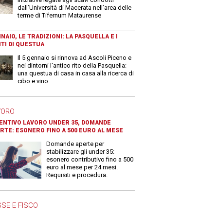
dall’Università di Macerata nell’area delle
terme di Tifernum Mataurense
NAIO, LE TRADIZIONI: LA PASQUELLA E I
TI DI QUESTUA
Il 5 gennaio si rinnova ad Ascoli Piceno e
nei dintorni l'antico rito della Pasquella:
una questua di casa in casa alla ricerca di
cibo e vino
VORO
ENTIVO LAVORO UNDER 35, DOMANDE
RTE: ESONERO FINO A 500 EURO AL MESE
Domande aperte per
stabilizzare gli under 35:
esonero contributivo fino a 500
euro al mese per 24 mesi.
Requisiti e procedura.
SE E FISCO