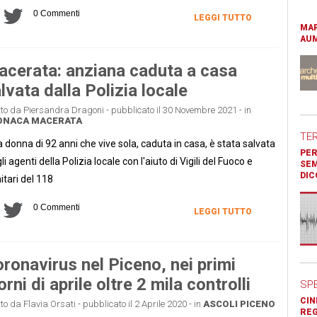
0 Commenti
LEGGI TUTTO
MAR
AUM
cerata: anziana caduta a casa
lvata dalla Polizia locale
tto da Piersandra Dragoni - pubblicato il 30 Novembre 2021 - in
ONACA
MACERATA
TE
 donna di 92 anni che vive sola, caduta in casa, è stata salvata
PER
li agenti della Polizia locale con l'aiuto di Vigili del Fuoco e
SEM
DIC
itari del 118
0 Commenti
LEGGI TUTTO
ronavirus nel Piceno, nei primi
orni di aprile oltre 2 mila controlli
SP
CIN
tto da Flavia Orsati - pubblicato il 2 Aprile 2020 - in
ASCOLI PICENO
REG