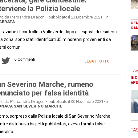
terviene la Polizia locale
tto da Piersandra Dragoni - pubblicato il 23 Dicembre 2021 - in
CERATA
GEN
CAN
razione di controllo a Valleverde dopo gli esposti di residenti
la zona: sono stati identificati 35 minorenni provenienti da
ersi comuni
0 Commenti
LEGGI TUTTO
LA
INC
n Severino Marche, rumeno
APE
nunciato per falsa identità
tto da Piersandra Dragoni - pubblicato il 30 Novembre 2021 - in
ONACA
SAN SEVERINO MARCHE
omo, sorpreso dalla Polizia locale di San Severino Marche
tre distribuiva biglietti pubblicitari, aveva fornito false
TAS
eralità