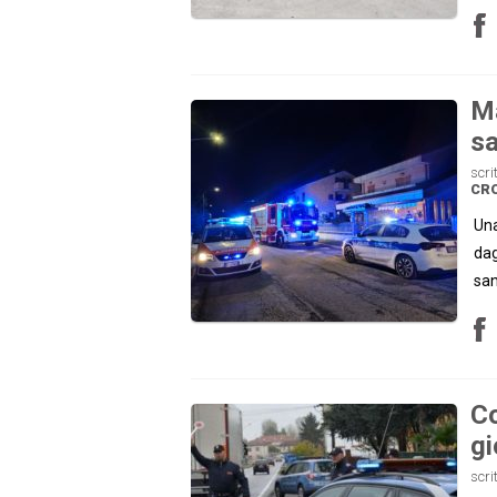
Ma
sa
scri
CR
Una
dag
san
Co
gi
scri