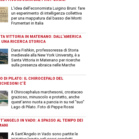
L'idea dell'economista Luigino Bruni: fare
un esperimento di intelligenza collettiva
per una mappatura dal basso dei Monti
Frumentari in Italia
TA VITTORIA IN MATENANO: DALL’AMERICA
 UNA RICERCA STORICA
Dana Fishkin, professoressa di Storia
medievale alla New York University, è a
Santa Vittoria in Matenano per ricerche
sulla presenza ebraica nelle Marche
O DI PILATO: IL CHIROCEFALO DEL
CHESONI C’È
Il Chirocephalus marchesonii, crostaceo
grazioso, minuscolo e protetto, anche
quest'anno nuota a pancia in su nel "suo"
Lago di Pilato. Foto di Peppe Rossi
T’ANGELO IN VADO: A SPASSO AL TEMPO DEI
MANI
A Sant’Angelo in Vado sono partite le
iniziative legate agli scavi condotti