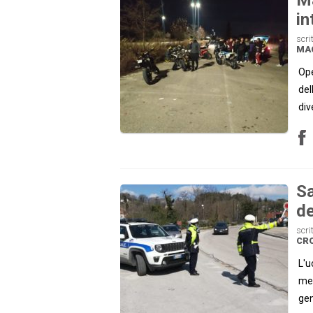
in
scri
MA
Ope
del
div
Sa
de
scri
CR
L'u
men
gen