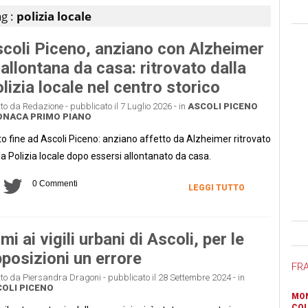
g :
polizia locale
coli Piceno, anziano con Alzheimer
 allontana da casa: ritrovato dalla
lizia locale nel centro storico
tto da Redazione - pubblicato il 7 Luglio 2026 - in
ASCOLI PICENO
ONACA
PRIMO PIANO
to fine ad Ascoli Piceno: anziano affetto da Alzheimer ritrovato
la Polizia locale dopo essersi allontanato da casa.
0 Commenti
LEGGI TUTTO
Ban
mi ai vigili urbani di Ascoli, per le
posizioni un errore
FR
tto da Piersandra Dragoni - pubblicato il 28 Settembre 2024 - in
OLI PICENO
MON
COL