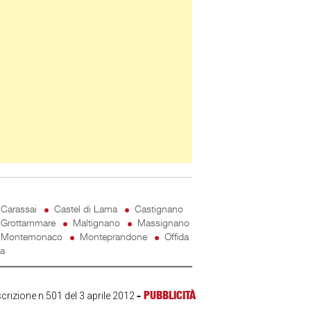
Carassai
Castel di Lama
Castignano
Grottammare
Maltignano
Massignano
Montemonaco
Monteprandone
Offida
ta
-
PUBBLICITÀ
scrizione n.501 del 3 aprile 2012