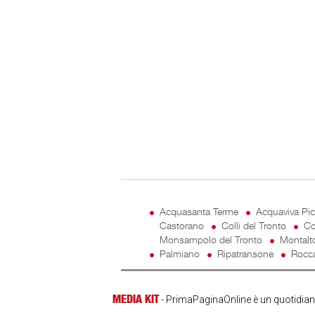
Acquasanta Terme
Acquaviva Pi
Castorano
Colli del Tronto
Co
Monsampolo del Tronto
Montalt
Palmiano
Ripatransone
Rocca
MEDIA KIT
- PrimaPaginaOnline è un quotidiano 