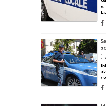
Con
com
la 
Sa
so
scri
CR
Nel
alc
sic
Ma