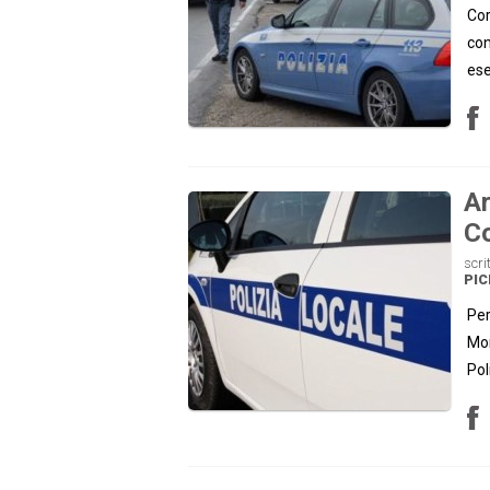
Cor
con
ese
Ar
C
scri
PIC
Per
Mon
Pol