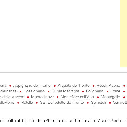
cena
Appignano del Tronto
Arquata del Tronto
Ascoli Piceno
munanza
Cossignano
Cupra Marittima
Folignano
Force
o delle Marche
Montedinove
Montefiore dell'Aso
Montegallo
fluvione
Rotella
San Benedetto del Tronto
Spinetoli
Venarot
iscritto al Registro della Stampa presso il Tribunale di Ascoli Piceno. I