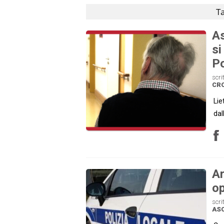
Ta
As
si
Po
scri
CR
Lie
dal
Ar
op
scri
ASC