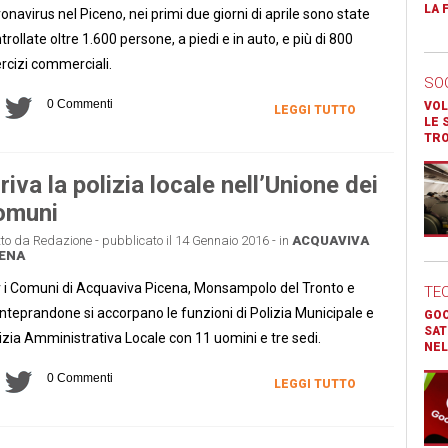
LA 
onavirus nel Piceno, nei primi due giorni di aprile sono state
trollate oltre 1.600 persone, a piedi e in auto, e più di 800
rcizi commerciali.
SO
0 Commenti
VOL
LEGGI TUTTO
LE 
TR
riva la polizia locale nell’Unione dei
omuni
tto da Redazione - pubblicato il 14 Gennaio 2016 - in
ACQUAVIVA
ENA
 i Comuni di Acquaviva Picena, Monsampolo del Tronto e
TE
teprandone si accorpano le funzioni di Polizia Municipale e
GOO
SAT
izia Amministrativa Locale con 11 uomini e tre sedi.
NEL
0 Commenti
LEGGI TUTTO