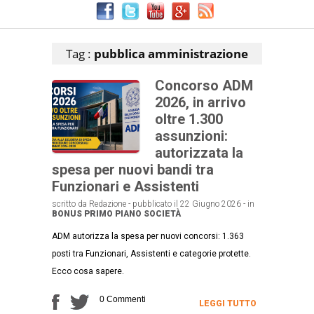
Articoli che contengono il tag selezionato
Tag :
pubblica amministrazione
Concorso ADM
2026, in arrivo
oltre 1.300
assunzioni:
autorizzata la
spesa per nuovi bandi tra
Funzionari e Assistenti
scritto da Redazione - pubblicato il 22 Giugno 2026 - in
BONUS
PRIMO PIANO
SOCIETÀ
ADM autorizza la spesa per nuovi concorsi: 1.363
posti tra Funzionari, Assistenti e categorie protette.
Ecco cosa sapere.
0 Commenti
LEGGI TUTTO