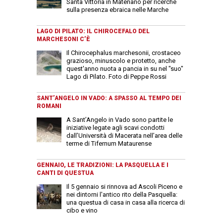
Santa Vittoria in Matenano per ricerche
sulla presenza ebraica nelle Marche
LAGO DI PILATO: IL CHIROCEFALO DEL
MARCHESONI C’È
Il Chirocephalus marchesonii, crostaceo
grazioso, minuscolo e protetto, anche
quest'anno nuota a pancia in su nel "suo"
Lago di Pilato. Foto di Peppe Rossi
SANT’ANGELO IN VADO: A SPASSO AL TEMPO DEI
ROMANI
A Sant’Angelo in Vado sono partite le
iniziative legate agli scavi condotti
dall’Università di Macerata nell’area delle
terme di Tifernum Mataurense
GENNAIO, LE TRADIZIONI: LA PASQUELLA E I
CANTI DI QUESTUA
Il 5 gennaio si rinnova ad Ascoli Piceno e
nei dintorni l'antico rito della Pasquella:
una questua di casa in casa alla ricerca di
cibo e vino