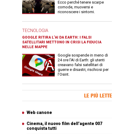
Ecco perché tenere scarpe
comode, muoversi e
riconoscere i sintomi.
TECNOLOGIA
GOOGLE RITIRA L’AI DA EARTH: I FALSI
SATELLITARI METTONO IN CRISI LA FIDUCIA
NELLE MAPPE
Google sospende in meno di
24 ore l’AI di Earth: gli utenti
creavano falsi satellitari di
guerre e disastri, rischiosi per
l’Osint.
Banner Slice
LE PIÙ LETTE
Articoli più letti
Web canone
Cinema, il nuovo film dell’agente 007
conquista tutti