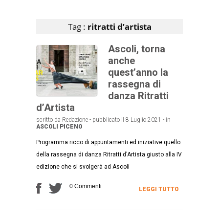
Articoli che contengono il tag selezionato
Tag :
ritratti d’artista
Ascoli, torna
anche
quest’anno la
rassegna di
danza Ritratti
d’Artista
scritto da Redazione - pubblicato il 8 Luglio 2021 - in
ASCOLI PICENO
Programma ricco di appuntamenti ed iniziative quello
della rassegna di danza Ritratti d'Artista giusto alla IV
edizione che si svolgerà ad Ascoli
0 Commenti
LEGGI TUTTO