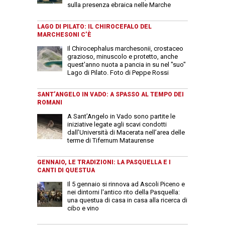
sulla presenza ebraica nelle Marche
LAGO DI PILATO: IL CHIROCEFALO DEL
MARCHESONI C’È
Il Chirocephalus marchesonii, crostaceo
grazioso, minuscolo e protetto, anche
quest'anno nuota a pancia in su nel "suo"
Lago di Pilato. Foto di Peppe Rossi
SANT’ANGELO IN VADO: A SPASSO AL TEMPO DEI
ROMANI
A Sant’Angelo in Vado sono partite le
iniziative legate agli scavi condotti
dall’Università di Macerata nell’area delle
terme di Tifernum Mataurense
GENNAIO, LE TRADIZIONI: LA PASQUELLA E I
CANTI DI QUESTUA
Il 5 gennaio si rinnova ad Ascoli Piceno e
nei dintorni l'antico rito della Pasquella:
una questua di casa in casa alla ricerca di
cibo e vino