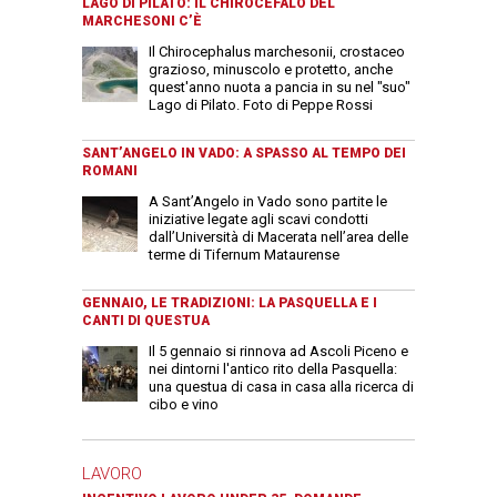
LAGO DI PILATO: IL CHIROCEFALO DEL
MARCHESONI C’È
Il Chirocephalus marchesonii, crostaceo
grazioso, minuscolo e protetto, anche
quest'anno nuota a pancia in su nel "suo"
Lago di Pilato. Foto di Peppe Rossi
SANT’ANGELO IN VADO: A SPASSO AL TEMPO DEI
ROMANI
A Sant’Angelo in Vado sono partite le
iniziative legate agli scavi condotti
dall’Università di Macerata nell’area delle
terme di Tifernum Mataurense
GENNAIO, LE TRADIZIONI: LA PASQUELLA E I
CANTI DI QUESTUA
Il 5 gennaio si rinnova ad Ascoli Piceno e
nei dintorni l'antico rito della Pasquella:
una questua di casa in casa alla ricerca di
cibo e vino
LAVORO